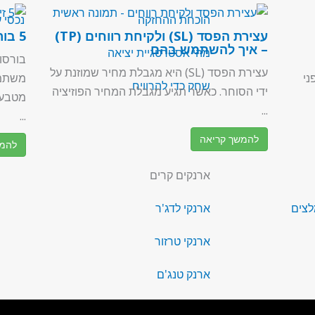
הוכחת ההחזקה
נכסי 
עצירת הפסד (SL) ולקיחת רווחים (TP)
5 בורסות קריפטו המומלצות ביותר
– איך להשתמש בהם
מהי אסטרטגיית יציאה
בורסו
עצירת הפסד (SL) היא מגבלת מחיר שמוזנת על
ני
משתמש
שחק כדי להרוויח
ידי הסוחר. כאשר תגיע מגבלת המחיר הפוזיציה
...
...
להמשך קריאה
להמש
ארנקים קרים
לצים
ארנקי לדג'ר
ארנקי טרזור
ארנק טנג'ם
ארנק סייפ-פאל