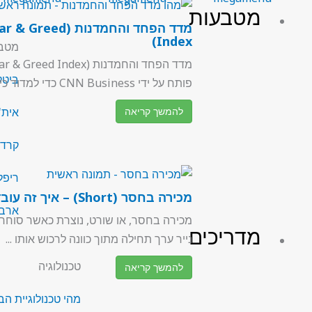
מטבעות
מדד הפחד והחמדנות ( Greed
Index)
מטבע
ביטקוין
פותח על ידי CNN Business כדי למדוד כיצד ...
להמשך קריאה
אית'רי
קרדאנו
ריפל (P
מכירה בחסר (Short) – איך זה עובד
ארביטר
מכירה בחסר, או שורט, נוצרת כאשר סוחר 
מדריכים
נייר ערך תחילה מתוך כוונה לרכוש אותו ...
טכנולוגיה
להמשך קריאה
מהי טכנולוגיית הבל