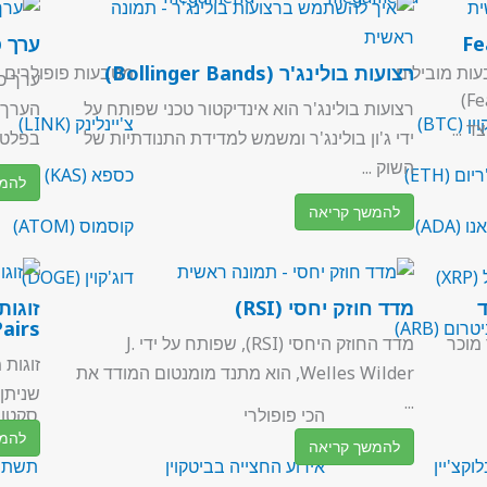
Fear &
ערך כו
רצועות בולינג'ר (Bollinger Bands)
ות מובילים
מטבעות פופולרים
מדד הפחד והחמדנות (Fear & Greed Index)
רצועות בולינג'ר הוא אינדיקטור טכני שפותח על
הערך ה
 (BTC)
צ'יינלינק (LINK)
ידי ג'ון בולינג'ר ומשמש למדידת התנודתיות של
בפלטפו
השוק ...
ום (ETH)
כספא (KAS)
להמש
להמשך קריאה
 (ADA)
קוסמוס (ATOM)
XR)
דוג'קוין (DOGE)
מדד חוזק יחסי (RSI)
airs)
ום (ARB)
מוכר
מדד החוזק היחסי (RSI), שפותח על ידי J.
Welles Wilder, הוא מתנד מומנטום המודד את
שניתן 
...
הכי פופולרי
סקטור
להמש
להמשך קריאה
וקצ'יין
אירוע החצייה בביטקוין
תשתית