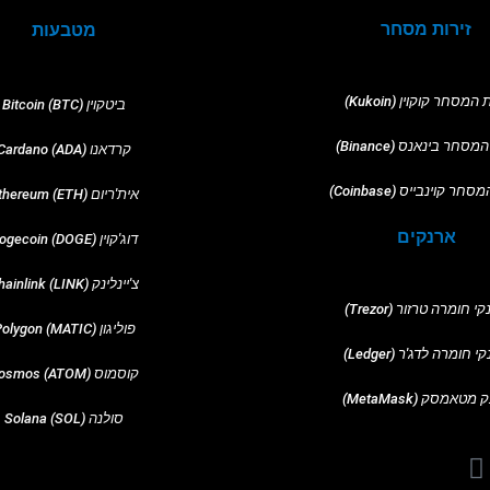
זירות מסחר
מטבעות
 המסחר קוקוין (Kukoin)
ביטקוין (BTC) Bitcoin
מסחר למתקדמים
מסחר בינאנס (Binance)
קרדאנו (ADA) Cardano
נגדות
מכירה בחסר
חר קוינבייס (Coinbase)
אית'ריום (ETH) Ethereum
)
חוזים עתידיים
ארנקים
דוג'קוין (DOGE) Dogecoin
ם
צ'יינלינק (LINK) Chainlink
י חומרה טרזור (Trezor)
ת רווחים
פוליגון (MATIC) Polygon
 חומרה לדג'ר (Ledger)
קוסמוס (ATOM) Cosmos
מטאמסק (MetaMask)
סולנה (SOL) Solana