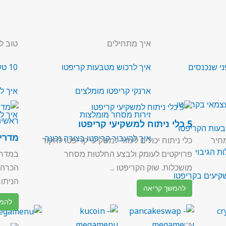
איך מתחילים
טוב ל
ני שנכנסים
איך לרכוש מטבעות קריפטו
10 טעויות בתחום הקריפטו
ארנקי קריפטו מומלצים
איך ל
צמאי בקריפטו
זירות מסחר מומלצות
איך ל
5 כלי ניתוח למשקיעי קריפטו
בעות הקריפטו
מדרי
איך להעביר קריפטו בצורה נכונה
 מחיר
כלי ניתוח יכולים לעזור למשקיעי קריפטו לחקור
ת הגיבוי
פרויקטים לעומק ולבצע החלטות מסחר
במדרי
מושכלות. שוק הקריפטו ...
הכרה 
הניתוח
להמשך קריאה
להמש