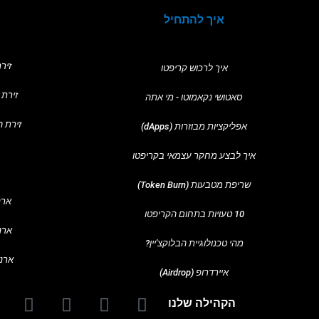
איך להתחיל
ארנק פנטום
מסחר
זירת
איך לרכוש קריפטו
מסחר למתחילים
זירת ה
סאטושי נקאמוטו - מי אתה
נקודות תמיכה והת
זירת המס
אפליקציות מבוזרות (dApps)
אסטרטגיית מיצוע (DCA
איך לבצע מחקר עצמאי בקריפטו
מה הם נרות יפניי
שריפת מטבעות (Token Burn)
ארנק
10 טעויות בתחום הקריפטו
עצירת הפסד ולקיח
ארנקי
מהי טכנולוגיית הבלוקצ'יין?
מדד חוזק יחסי (RSI)
ארנק 
אודותינו
איירדרופ (Airdrop)
הקהילה שלנו