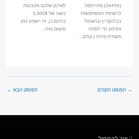
(DePIN) מתייחסת
לארנק שלכם מטבעות
לרשתות המשתמשות
בשווי של 5,000$
בבלוקצ'יין ובתגמולי
בחינם.כן, זה יישמע כמו
אסימון כדי לפתח
סקאם (וזה…
תשתית פיזית בעולם…
→
הפוסט הקודם
הפוסט הבא
←
איך להתחיל