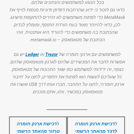
בכל הנוגע למשתמשים והנתונים שלהם.
כדאי גם לזכור כי ידוע שהרחבות דפדפן זדוניות מנסות לזייף את
MetaMask כדי לפתות משתמשים לא זהירים להתקפות פישינג.
לכן, כדאי להיזהר מאוד בעת הורדת התוסף, ומומלץ לבדוק
שהכתובת בה משתמשים כדי להוריד היא אותנטית. זוהי
הכתובת של מטאמאסק – metamask.io.
למשתמשים עם ארנקי חומרה של
Trezor
או
Ledger
יש גם
אפשרות לחבר את המכשירים שלהם לארנק מטאמאסק שלהם.
כצפוי, זה ידידותי למשתמש כמו שאר התכונות של מטאמאסק.
כל שעליכם לעשות הוא לפתוח את התפריט, לחצו על 'חיבור
ארנק חומרה', לחצו על התחבר, חברו אותו דרך USB ואשרו את
מטאמאסק במכשיר, וזהו, אתם מוכנים.
ל
רכישת ארנק חומרה
ל
רכישת ארנק חומרה
לדג'ר מהאתר הרשמי
טרזור מהאתר הרשמי