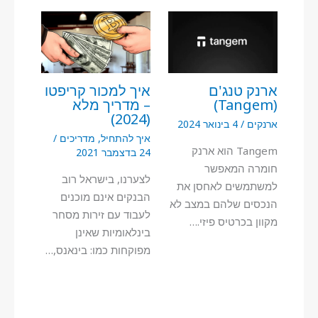
ארנק טנג'ם
איך למכור קריפטו
(Tangem)
– מדריך מלא
(2024)
ארנקים
/
4 בינואר 2024
איך להתחיל
,
מדריכים
/
Tangem הוא ארנק
24 בדצמבר 2021
חומרה המאפשר
לצערנו, בישראל רוב
למשתמשים לאחסן את
הבנקים אינם מוכנים
הנכסים שלהם במצב לא
לעבוד עם זירות מסחר
מקוון בכרטיס פיזי.…
בינלאומיות שאינן
מפוקחות כמו: בינאנס,…