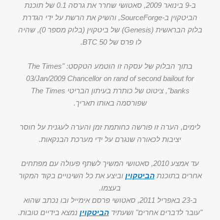
ב-9 בינואר 2009, סאטושי שחרר את גרסה 0.1 של תוכנת
הביטקוין ב-SourceForge, והשיק את הרשת על ידי הגדרת
בלוק הבראשית (Genesis) של ביטקוין (בלוק מספר 0), שהיה
לו פרס של 50 BTC.
בתוך הבלוק של עסקה זו הוטמע הטקסט: "The Times
03/Jan/2009 Chancellor on rand of second bailout for
banks", ציטוט של כותרת בעיתון הבריטי The Times
שפורסמה באותו תאריך.
לימים, הערה זו פורשה כחותמת זמן והערה לעגנית על חוסר
יציבות לכאורה שנגרם על ידי מערכת הבנקאות.
עד אמצע 2010, סאטושי המשיך לשתף פעולה עם מפתחים
אחרים בתוכנת
הביטקוין
וביצע את כל השינויים בקוד המקור
בעצמו.
ב-23 באפריל 2011, סאטושי פרסם אימייל ובו נכתב שהוא
"עובר לדברים אחרים" ושעתיד
הביטקוין
נמצא בידיים טובות.