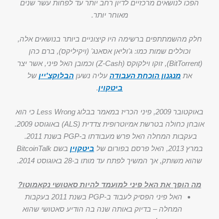
הפכו לנושאים מרכזיים לדיון רחב יותר עד לפחות עשר שנים
מאוחר יותר.
חלק מהשמתתפים ברשימה היו קיצוניים ביותר בנושאים אלה,
וכוללים שמות כמו: ג'וליאן אסאנג' (ויקיליקס), ברם כהן
(BitTorrent), זוקו וילקוקס (Z-Cash) וכמובן האל פיני, אשר יצר
את
מנגנון הוכחת העבודה
עליה נשען
הבלוקצ'יין
של
ביטקוין
.
באוקטובר 2009, פיני הכריז במאמר בבלוג Less Wrong כי הוא
אובחן כחולה בטרשת אמיוטרופית צדדית (ALS) באוגוסט 2009.
בעקבות המחלה האל פרש מעבודתו ב-PGP בשנת 2011.
במרץ 2013, האל פרסם בפורום של
ביטקוין
בשם BitcoinTalk
שהוא משותק, אך המשיך לפתח עד מותו ב-28 באוגוסט 2014.
מה הופך את האל פיני למועמד להיות סאטושי נקאמוטו?
האל פיני הפסיק לעבוד ב-PGP בשנת 2011 בעקבות
המחלה – בדיוק באותה שנה בה הודיע סאטושי שהוא