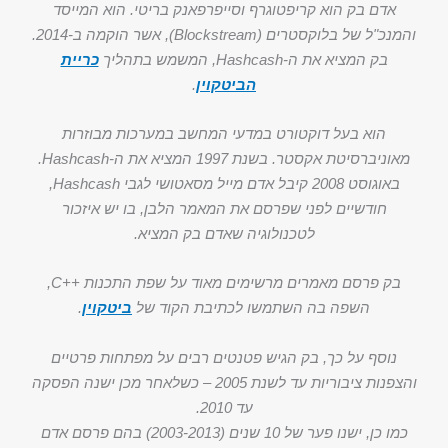
אדם בק הוא קריפטוגרף וסייפרפאנק בריטי. הוא המייסד
והמנכ"ל של בלוקסטרים (Blockstream), אשר הוקמה ב-2014.
בק המציא את ה-Hashcash, המשמש בתהליך
כריית
הביטקוין
.
הוא בעל דוקטורט במדעי המחשב במערכות מבוזרות
מאוניברסיטת אקסטר. בשנת 1997 המציא את ה-Hashcash.
באוגוסט 2008 קיבל אדם מייל מסאטושי לגבי Hashcash,
חודשיים לפני שפרסם את המאמר הלבן, בו יש איזכור
לטכנולוגיה שאדם בק המציא.
בק פרסם מאמרים מרשימים מאוד על שפת התכנות ++C,
השפה בה השתמשו לכתיבת הקוד של
ביטקוין
.
נוסף על כך, בק הגיש פטנטים רבים על מפתחות פרטיים
והצפנות ציבוריות עד לשנת 2005 – כשלאחר מכן ישנה הפסקה
עד 2010.
כמו כן, ישנו פער של 10 שנים (2003-2013) בהם פרסם אדם