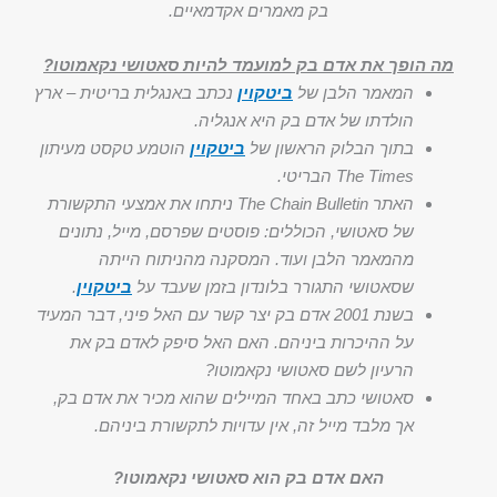
בק מאמרים אקדמאיים.
מה הופך את אדם בק למועמד להיות סאטושי נקאמוטו?
המאמר הלבן של
ביטקוין
נכתב באנגלית בריטית – ארץ
הולדתו של אדם בק היא אנגליה.
בתוך הבלוק הראשון של
ביטקוין
הוטמע טקסט מעיתון
The Times הבריטי.
האתר The Chain Bulletin ניתחו את אמצעי התקשורת
של סאטושי, הכוללים: פוסטים שפרסם, מייל, נתונים
מהמאמר הלבן ועוד. המסקנה מהניתוח הייתה
שסאטושי התגורר בלונדון בזמן שעבד על
ביטקוין
.
בשנת 2001 אדם בק יצר קשר עם האל פיני, דבר המעיד
על ההיכרות ביניהם. האם האל סיפק לאדם בק את
הרעיון לשם סאטושי נקאמוטו?
סאטושי כתב באחד המיילים שהוא מכיר את אדם בק,
אך מלבד מייל זה, אין עדויות לתקשורת ביניהם.
האם אדם בק הוא סאטושי נקאמוטו?