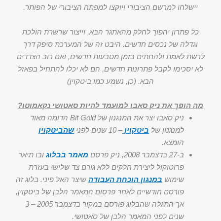
יישלחו למרשם הציבורי ויוקצו למפתח הציבורי של הפותר.
כל פתרון יהפוך לחלק מהאתגר הבא, וייצור שרשרת הולכת
וגדלה של נכסים חדשים. היבט זה של המערכת סיפק דרך
לרשת לאמת ולהחתים בזמן מטבעות חדשים, ואם רוב הצדדים
לא יסכימו לקבל פתרונות חדשים, הם לא יכלו להתחיל בפאזל
הבא. (כן, נשמע כמו ביטקוין)
מה הופך את ניק סאבו למועמד להיות סאטושי נקאמוטו?
ניק סאבו יצר את המנגנון של Bit Gold הדומה מאוד
למנגנון של
ביטקוין
– 10 שנים לפני
שהביטקוין
הומצא.
ב-27 בדצמבר 2008, ניק פרסם
מאמר בבלוג
ובו תיאר
פרוטוקול ליצירת חלקים ללא גורם צד שלישי בעזרת
שימוש
במנגון הוכחת העבודה
שיצר האל פיני. בלוג זה
פורסם חודשיים לאחר פרסום המאמר הלבן של ביטקוין,
אך התגלה שהבלוג פורסם במקור בדצמבר 2005 – 3
שנים לפני המאמר הלבן של סאטושי.