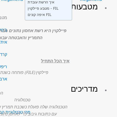
איך הרשת עובדת
מטבעות
מטבע פיילקוין - FIL
איפה קונים FIL
מטבע
ביטקוין
פיילקוין היא רשת אחסון נתונים מ
התמריץ והאבטחה עבו
אית'רי
קרדאנו
איך הכל התחיל
ריפל (P
פיילקוין (FILE) פותחה בשנת 2014 על ידי מעבדות פרוטוקול, אותה ייסד חואן בנט, בוגר אוניברסיטת סטנפורד במדעי המחשב.
ארביטר
מדריכים
הפ
טכנולוגיה
הטכנולוגיה שלה פועלת כשכבת תמריץ 
מהי טכנולוגיית הבל
עם כתובות גיבוב כדי לאחסן נתונים במקום שרתים מרכזיים וכתובו