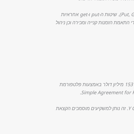
הוכחות כורים משמשות ליצירת רשת המבוססת על שלוש שיטות עיקריות, לשים, לקבל ולנהל (Put, Get, Manage). שיטות ה-put ו-get אחראיות
התאמת הזמנות קנייה ומכירה וכן ניהול
תוך פרק זמן קצר בשנת 2017, Filecoin גייסה 52 מיליון דולר במכירה מוקדמת ולאחריה הנפקה ציבורית של 153 מיליון דולר באמצעות פלטפורמת
ה-SAFT הוא הסכם משפטי בהשראת ה-Simple Agreement for Future Equity (SAFE), שיזם Y Combinator. זה נותן למשקיעים מוסמכים הקצאת