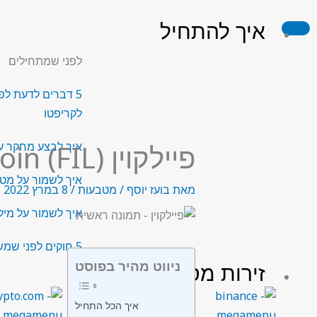
ילוג
איך להתחיל
תוכן
לפני שמתחילים
5 דברים לדעת לפ
לקריפטו
פיילקוין (FIL) Filecoin
איך לבצע מחקר ע
איך לשמור על מט
מאת
בועז יוסף
/
מטבעות
/
8 במרץ 2022
איך לשמור על מילו
5 חוקים לפני שמשקיעים בקריפטו
ניווט מהיר בפוסט
זירות מסחר
איך הכל התחיל