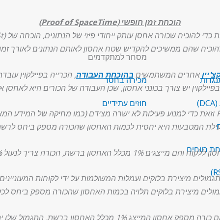
הוכחת זמן חופשי (Proof of SpaceTime)
הוכיח שהם ממשיכים להקדיש שטח אחסון לאותם הנתונים לאורך זמן.
מסחר למתקדמים
צ'יין
אחרים המשתמשים
בהוכחת העבודה
, הכרייה בפיילקוין עוב
נגדות
מכירה בחסר
בפיילקוין יש צורך בכונני אחסון, שכן העבודה של הכורים היא לאחסן 
)
חוזים עתידיים
ם
עילת המטבעות היא יחסית לכמות האחסון שהכורה מספק ביחס לרשת 
ת רווחים
גמולים מיצירת בלוקים ועמלות המשולמות על ידי לקוחות המעונייני
ולים מיצירת בלוקים תלויה בכמות האחסון שהכורה מספק ביחס לכ
כלל האחסון ברשת, התגמול שלו יהיה 1% מכלל תגמולי הרשת.