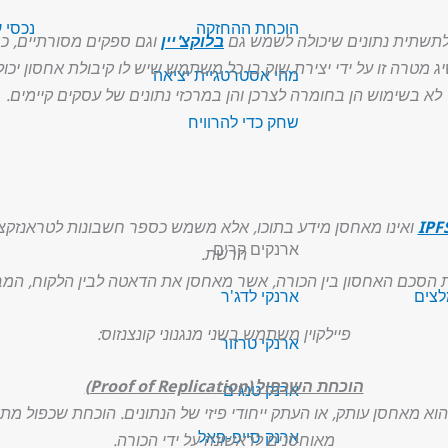
הוכחת ההחזקה
נכסי 
לתשתית נתונים שיכולה לשמש גם
בלוקצ'יין
קט מתכנן להשיג מטרה זו על ידי יצירת שוק בו כל משתמש שיש לו קיבולת אחס
מהי אסטרטגיית יציאה
לא בשימוש הן בחומרה לצרכן והן במרכזי נתונים של עסקים קיימים.
שחק כדי להרוויח
IPF
ארנקים קרים
הרשת.
 הסכם האחסון בין הכורה, אשר מאחסן את הדאטה לבין הלקוח, המ
לצים
ארנקי לדג'ר
פיילקוין משתמש בשני מנגנוני קונצנזוס:
ארנקי טרזור
הוכחת השכפול (Proof of Replication)
ארנק טנג'ם
וא מאחסן עותק, או העתק ייחודי פיזי של הנתונים. הוכחת שכפול 
ארנק סייפ-פאל
מאוחסנים לראשונה על ידי הכורה.