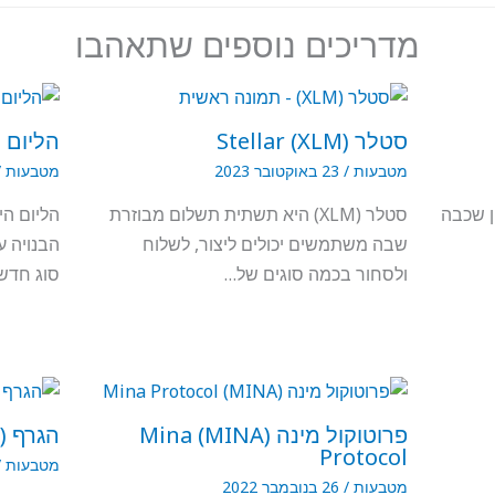
מדריכים נוספים שתאהבו
סטלר (XLM) Stellar
הליום (NT) Helium
מטבעות
/
23 באוקטובר 2023
מטבעות
/
'יין שכבה
סטלר (XLM) היא תשתית תשלום מבוזרת
הליום ה
שבה משתמשים יכולים ליצור, לשלוח
הבנויה ע
ולסחור בכמה סוגים של…
סוג חדש
פרוטוקול מינה (MINA) Mina
הגרף (GRT) The Graph
Protocol
מטבעות
/
מטבעות
/
26 בנובמבר 2022