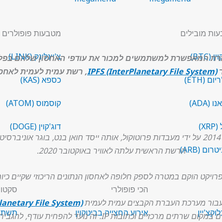
ות מובילים
מטבעות פופולרים
 (BTC)
צ'יינלינק (LINK)
בוזרת המאפשרת למשתמשים למכור את עודפי האחסון שלהם בפ
ר
IPFS (InterPlanetary File System)
, רשת עמית לעמית לאחסון
ום (ETH)
כספא (KAS)
 (ADA)
קוסמוס (ATOM)
XR)
דוג'קוין (DOGE)
ום (ARB)
הרשת הראשית עלתה לאוויר באוקטובר 2020.
רויקט הוקם במטרה לספק חלופה לאחסון הנתונים הריכוזי שקיים כיום
הכי פופולרי
סקטור
עבור מערכת העברת הקבצים עמית לעמית
lanetary File System)
וקצ'יין
אירוע החצייה בביטקוין
תשתית
ת IP. זה נועד להפחית עודף, להגביר את הקביעות ולשפר את היעילות.