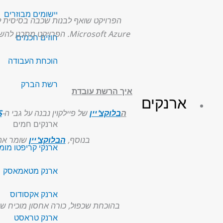
יישומים מבוזרים
הפרויקט שואף לבנות שכבה בסיסית 
Microsoft Azure. הפרוי
חוזים חכמים
הוכחת העבודה
רשת הברק
איך הרשת עובדת
ארנקים
ה
בלוקצ'יין
של פיילקוין נבנה על גבי ה-
S
ארנקים חמים
בנוסף,
הבלוקצ'יין
שומר את
ארנקי קריפטו מומ
ארנק מטאמאסק
ארנק אקסודוס
בהוכחת שכפול, כורה אחסון מוכיח שה
ארנק טראסט