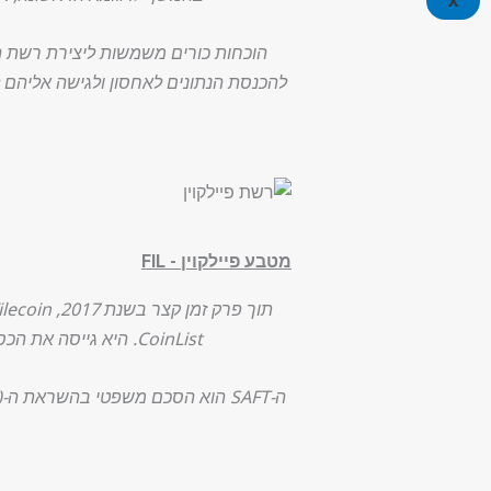
X
להכנסת הנתונים לאחסון ולגישה אליהם ל
מטבע פיילקוין - FIL
CoinList. היא גייסה את הכספים הללו בשיטה חדשה יחסית הידועה בשם Simple Agreement for Future Tokens (SAFT).