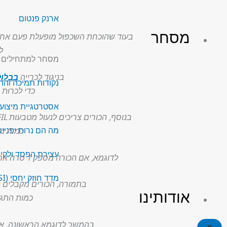
ארנק פנטום
מסחר
ל
מסחר למתחילים
בניגוד לכרייה
בבלוק
נקודות תמיכה והת
כדי לכרות 
אסטרטגיית מיצוע (DCA
בנוסף, הכורים צריכים לנעול מטבעות FIL וזאת כדי למנוע פעילות לא ישרה מצידם (כמו מחיקה של המידע המאוחסן), דבר אשר יגרור לענישה (Slash).
מה הם נרות יפניי
כמות נ
עצירת הפסד ולקיח
לדוגמא, אם הכורה מספק 1 טרה אחסון ללקוח והם מייצגים 1% מכלל האחסון ברשת, הכורה צריך לנעול 1% מסך המטבעות FIL אשר נעולים.
מדד חוזק יחסי (RSI)
בתמורה, הכורים מקבלים ת
אודותינו
כמות התגמ
בהמשך לדוגמא הראשונה, אם כורה מספק אחסון המייצג 1% מ