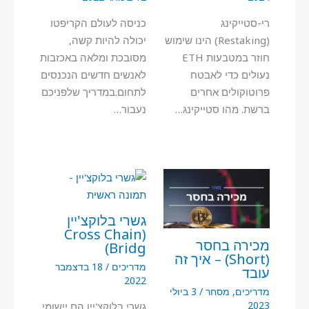
רי-סטייקינג
כניסה לעולם הקריפטו
(Restaking) הינו שימוש
יכולה להיות קשה,
חוזר במטבעות ETH
מסובכת ומלאה באכזבות
נעולים כדי לאבטח
לאנשים חדשים הנכנסים
פרוטוקולים אחרים
לתחום.במדריך שלפניכם
ברשת. מהו סטייקינג…
נעבור…
גשרי בלוקצ'יין
(Cross Chain
מכירה בחסר
Bridg)
(Short) – איך זה
מדריכים
/
18 בדצמבר
עובד
2022
מדריכים
,
מסחר
/
3 ביולי
2023
גשרי בלוקצ'יין הם יישומי