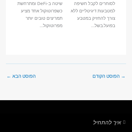
לסוחרים לקבל חשיפה
שיטה ב-DeFi ומתרחשת
למטבעות דיגיטליים ללא
כשפרוטוקול אחד מציע
צורך להחזיק במטבע
תמריצים טובים יותר
בפועל.בשל…
מפרוטוקול…
→
הפוסט הקודם
הפוסט הבא
←
איך להתחיל