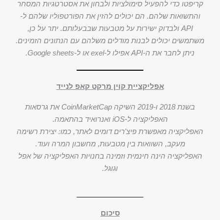
קריפטו כדי להפעיל סימולציות ולבחון את אסטרטגיות המסחר
והתשואות שלהם. הם יכולים להזין את הפורטפוליו שלהם ל-
API ולבדוק ישירות על מטבעות שבבעלותם. יתר על כן,
משתמשים יכולים לבנות מודלים משלהם עם הנתונים הזמינים.
ניתן לחבר את ה-API אפילו ל-exel או ל-Google sheets.
אפליקציית קוין מרקט קאפ לנייד
בשנת 2018 ו-2019 השיקה CoinMarketCap את גרסאות
האפליקציה ל-iOS ואנרואיד בהתאמה.
האפליקציה מאפשרת פיצ'רים דומים לאתר, כמו: יצירת רשימה
מעקב, השוואות בין מטבעות, מחשבון המרה ועוד.
האפליקציה הינה חינמית וזמינה בחנויות האפליקציה של אפל
וגוגל.
סיכום