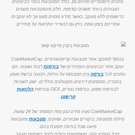
נתונים היסטוריים זמינים גם, כולל המטבעות בעלי הביצועים
הגבוהים ביותר משנים קודמות. חלק מהמטבעות מוצגים
כרישומים ללא מעקב, כאשר מידע מסוים מוצג אך לא עוקבים
אחריהם בזמן אמת. ניתן גם להגדיר התראות על מחירים.
בנוסף למעקב אחר מטבעות קריפטוגרפיים, CoinMarketCap
עוקב אחר הביצועים והמחירים של
בורסות
רבות ושונות. הם
נותנים לכל
בורסה
ציון המבוסס על נזילות, תנועה ברשת ואמון
בחברה, ומספקים דירוגים מקוטלגים וכלליים. ישנן לשוניות
לבורסות ספוט, בורסות נגזרים, DEX ובורסות
הלוואות
קריפטו
.
CoinMarketCap מציג מידע כגון נפח המסחר של 24 שעות,
נזילות ממוצעת, ביקורים שבועיים, שווקים,
מטבעות
ומטבעות
פיאט שכל בורסה תומכת בהם.
מכל המידע הזה, משתמשים יכולים ליצור רשימות מעקב