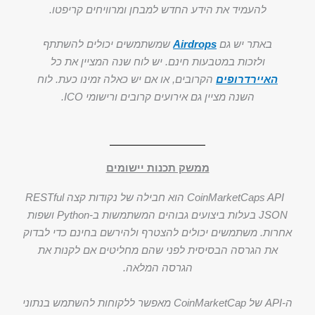
להעמיד את הידע החדש למבחן ומרוויחים קריפטו.
באתר יש גם
Airdrops
שמשתמשים יכולים להשתתף
ולזכות במטבעות חינם. יש לוח שנה המציין את כל
האיירדרופים
הקרובים, או אם יש כאלה זמינו כעת. לוח
השנה מציין גם אירועים קרובים ורישומי ICO.
ממשק תכנות יישומים
CoinMarketCaps API הוא חבילה של נקודות קצה RESTful
JSON בעלות ביצועים גבוהים המשתמשות ב-Python ושפות
אחרות. משתמשים יכולים להצטרף ולהירשם בחינם כדי לבדוק
את הגרסה הבסיסית לפני שהם מחליטים אם לקנות את
הגרסה המלאה.
ה-API של CoinMarketCap מאפשר ללקוחות להשתמש בנתוני