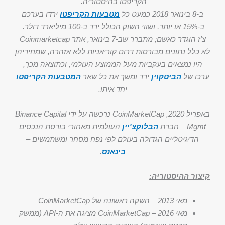
הקריפטו בהיסטוריה.
ב-8 בינואר 2018 כמעט כל
מטבעות הקריפטו
ירדו בערכם
ב-15% או יותר, ושווי השוק הכולל ירד ב-100 מיליארד דולר.
צ'ז הוגדר כאשם; מתברר שב-7 בינואר, אתר Coinmarketcap
לא כלל נתונים מבורסות דרום קוריאניות ללא אזהרה, שמחיריהן
היו נמצאים בעקביות מעל הממוצע העולמי, וכתוצאה מכך,
ערכו של
הביטקוין
ירד ומשך את כל שאר
המטבעות הקריפטו
יחד איתו.
באפריל 2020, CoinMarketCap נרכשה על ידי Binance Capital
Mgmt – חברת
הבלוקצ'יין
העולמית מאחורי בורסת הנכסים
הדיגיטליים הגדולה בעולם לפי נפח מסחר ומשתמשים –
בינאנס
.
קיצור ההיסטוריה:
מאי 2013 – השקה ראשונה של CoinMarketCap
מאי 2016 – CoinMarketCap מציגה את ה-API (ממשק