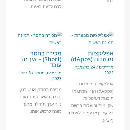
כסף…
לכם לדעת באיזה…
אפליקציות
מכירה בחסר
מבוזרות (dApps)
(Short) – איך זה
עובד
מדריכים
/
24 בדצמבר
2022
מדריכים
,
מסחר
/
3 ביולי
2023
אפליקציות מבוזרות
מכירה בחסר, או שורט,
(dApps) הן יישומים או
נוצרת כאשר סוחר מוכר
תוכנות דיגיטליות
נייר ערך תחילה מתוך
שקיימות ופועלות ברשת
כוונה לרכוש אותו…
בלוקצ'יין או עמית-לעמית
(P2P)…