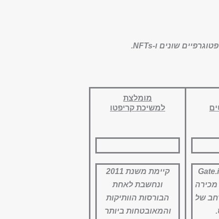
יים שונים ו-NFTs.
מומלצת
ים
למשיכת קריפטו
 המסחר Gate.io
קיימת משנת 2011
מכירה
ונחשבת לאחת
חב של
הבורסות הוותיקות
והמאובטחות ביותר