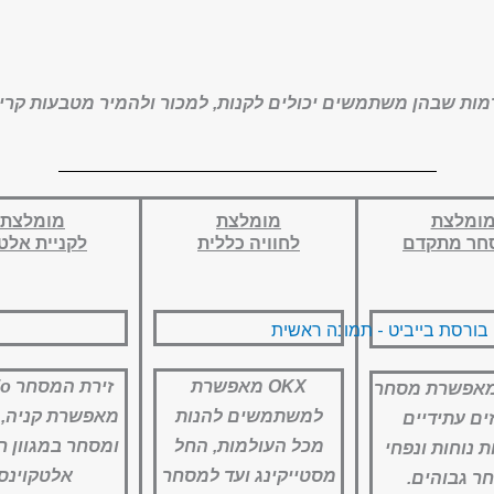
ות שבהן משתמשים יכולים לקנות, למכור ולהמיר מטבעות קריפטוגרפ
ומלצת
מומלצת
מומלצת
חר מתקדם
לחוויה כללית
לקניית אלט
OKX מאפשרת
זירת
 מאפשרת מסחר
למשתמשים להנות
מאפשרת קניה, 
ים עתידיים
מכל העולמות, החל
ומסחר במגוון ר
 נוחות ונפחי
מסטייקינג ועד למסחר
אלטקוינס.
ר גבוהים.