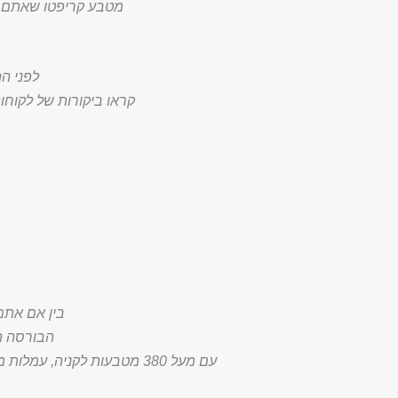
מטבע קריפטו שאתם מעונ
לפני ה
קראו ביקורות של לקוחו
בין אם אתם
הבורסה הגדולה ו
עם מעל 380 מטבעות לקניה, עמלות מסחר מהזולות בשוק ונפחי מסחר גבוהים, בינאנס היא ללא ספק אחת מבורסות הקריפטו המומלצות ביותר.