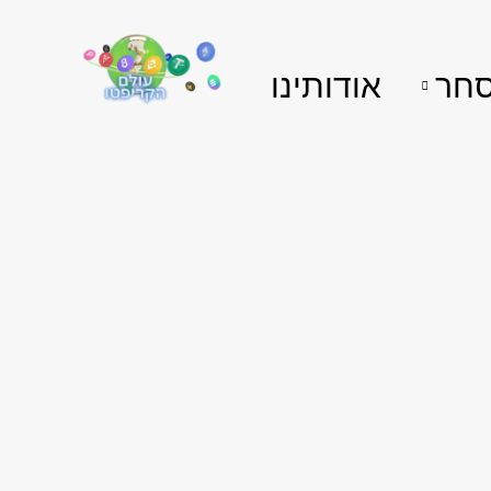
חר
אודותינו