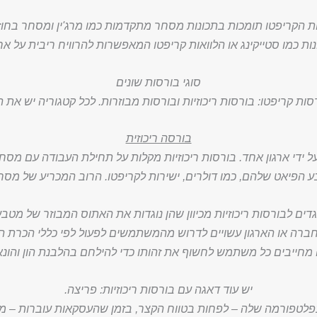
 הקריפטו תומכות בתכונות מסחר מתקדמות כמו מרג'ין ומסחר בחוזי
ות כמו סטייקינג או הלוואות קריפטו המאפשרות להרוויח ריבית על אח
סוגי בורסות שונים
סות קריפטו: בורסות ריכוזיות ובורסות מבוזרות. לכל קטגוריה יש את 
בורסה ריכוזית
כוזית (CEX) מנוהלות על ידי ארגון אחד. בורסות ריכוזיות מקלות על תחילת העבוד
יאט שלהם, כמו דולרים, ישירות לקריפטו. הרוב המכריע של מסחר
דים לבורסות ריכוזיות מכיוון שהן נוגדות את האתוס המבוזר של מטב
חברה או הארגון עשויים לדרוש מהמשתמשים לפעול לפי כללי הכרת הלקוח 
מחייבים כל משתמש לחשוף את זהותו כדי להילחם בהלבנת הון והונא
יש עוד דאגה עם בורסות ריכוזיות: פריצה.
לטפורמה שלה – לפחות בטווח הקצר, בזמן שהעסקאות עוברות – מה