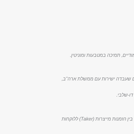
יים, תמיכה במטבעות ומוניטין.
תוח בלוקצ'יין ופלטפורמת נתונים שעבדה ישירות עם ממשלת ארה"ב,
ו-שלבי.
עמלות מסחר עשויות להיות אחוז קבוע מכמות הקריפטו שאתם קונים או מוכרים, או שבורסה עשויה להבדיל בין הזמנות מייצרות (Taker) ללוקחות