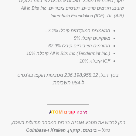
הקרן סיווגה את מקבלי האטום שנטבעו לארבעה בלוקים
שונים: תורמים פרטיים, תורמים ציבוריים, All in Bits Inc
(AiB), וה- Interchain Foundation (ICF).
המאמצים המוקדמים קיבלו 7.1% .
משקיעים קיבלו 5%
התורמים הציבוריים קיבלו 67.9%
All in Bits Inc (Tendermint Inc.) קיבלה 10%
ICF קיבלה 10%
בסך הכל, 236,198,958.12 מטבעות הוקצו בג'נסיס
ל-984 חשבונות.
איפה קונים ATOM
ניתן לרכוש את מטבע ATOM בזירות המסחר הגדולות בעולם,
כולל –
בינאנס, קוקוין, Kraken ו-Coinbase