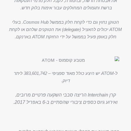
את אבטחת הרשת, ובתמורה, לקבל חלק מדמי העסקאות
ברשת ותגמולים המחולקים עבור אימות בלוק חדש.
הטוקן נחוץ גם כדי לקחת חלק בממשל Cosmos Hub. בעלי
ATOM יכולים להאציל (delegate) את הטוקנים שלהם או לקחת
חלק באופן פעיל בממשל על ידי החזקת ATOM בארנקם.
ל-ATOM יש היצע כולל מאוד ספציפי – 383,601,742 ליתר
דיוק.
קרן Interchain הריצה סבבי השקעה פרטיים מרובים,
ואירוע גיוס כספים ציבורי שהסתיים ב-6 באפריל 2017.