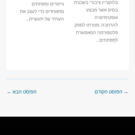
בלוקצ'יין ציבורי בשכבת
גיימרים ומפתחים
בסיס אשר מבצע
מתאחדים כדי לעצב את
אופטימיזציה
העתיד של תעשיית…
להרחבה. מטרתו לספק
פלטפורמה המאפשרת
למפתחים…
→
הפוסט הקודם
הפוסט הבא
←