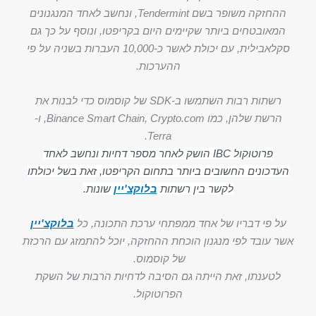
ההחזקה משופר בשם Tendermint, ונחשב לאחד המנגנונים
המאובטחים ביותר שקיימים היום בקריפטו, ונוסף על כך גם
סקלאבילית, עם יכולת לאשר כ-10,000 העברות בשניה על פי
ההערכות.
רשתות רבות השתמשו ב-SDK של קוסמוס כדי לבנות את
הרשת שלהן, כמו Binance Smart Chain, Crypto.com, ו-
Terra.
פרוטוקול IBC הושק לאחר מספר דחיות ונחשב לאחד
העדכונים החשובים ביותר בתחום הקריפטו, זאת בשל יכולתו
לקשר בין רשתות
בלוקצ'יין
שונות.
על פי דבריו של אחד ממפתחי ערכת התכונה, כל
בלוקצ'יין
אשר עובד לפי מנגנון הוכחת ההחזקה, יוכל להתמזג עם הרכזת
של קוסמוס.
לטענתו, זאת הייתה גם הסיבה לדחיות הרבות של השקת
הפרוטוקול.