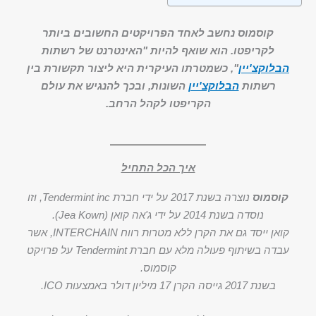
קוסמוס נחשב לאחד הפרויקטים החשובים ביותר
לקריפטו. הוא שואף להיות "האינטרנט של רשתות
הבלוקצ'יין
", כשמטרתו העיקרית היא ליצור תקשורת בין
רשתות
הבלוקצ'יין
השונות, ובכך להנגיש את עולם
הקריפטו לקהל הרחב.
איך הכל התחיל
קוסמוס
נוצרה בשנת 2017 על ידי חברת Tendermint inc, וזו
נוסדה בשנת 2014 על ידי ג'אה קואן (Jea Kown).
קואן ייסד גם את הקרן ללא מטרות רווח INTERCHAIN, אשר
עבדה בשיתוף פעולה מלא עם חברת Tendermint על פרויקט
קוסמוס.
בשנת 2017 גייסה הקרן 17 מיליון דולר באמצעות ICO.