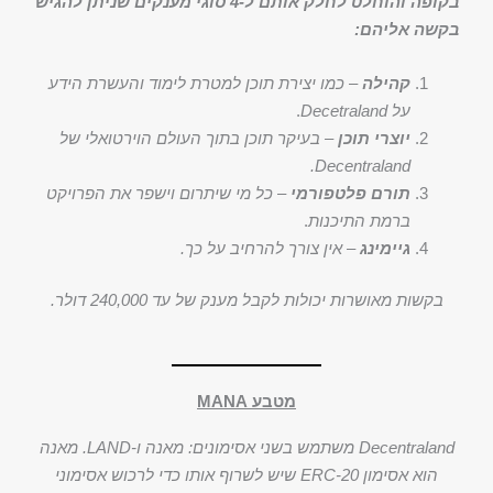
בקופה והוחלט לחלק אותם ל-4 סוגי מענקים שניתן להגיש
בקשה אליהם:
קהילה
–
כמו יצירת תוכן למטרת לימוד והעשרת הידע
על Decetraland
.
יוצרי תוכן
– בעיקר תוכן בתוך העולם הוירטואלי של
Decentraland.
תורם פלטפורמי
–
כל מי שיתרום וישפר את הפרויקט
ברמת התיכנות
.
גיימינג
–
אין צורך להרחיב על כך.
בקשות מאושרות יכולות לקבל מענק של עד 240,000 דולר.
מטבע MANA
Decentraland משתמש בשני אסימונים: מאנה ו-LAND. מאנה
הוא אסימון ERC-20 שיש לשרוף אותו כדי לרכוש אסימוני