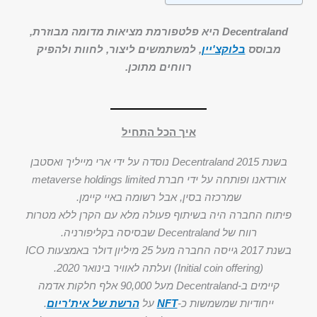
Decentraland היא פלטפורמת מציאות מדומה מבוזרת,
מבוסס
בלוקצ'יין
, למשתמשים ליצור, לחוות ולהפיק
רווחים מתוכן.
איך הכל התחיל
בשנת 2015 Decentraland נוסדה על ידי ארי מייליך ואסטבן
אורדאנו ופותחה על ידי חברת metaverse holdings limited
שמרכזה בסין, אבל רשומה באיי קיימן.
פיתוח החברה היה בשיתוף פעולה מלא עם הקרן ללא מטרות
רווח של Decentraland שבסיסה בקליפורניה.
בשנת 2017 גייסה החברה מעל 25 מיליון דולר באמצעות ICO
(Initial coin offering) ועלתה לאוויר בינואר 2020.
קיימים ב-Decentraland מעל 90,000 אלף חלקות אדמה
ייחודיות שמשמשות כ-
NFT
על
הרשת של אית'ריום
.