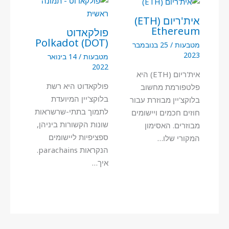
אית'ריום (ETH)
Ethereum
פולקאדוט
Polkadot (DOT)
מטבעות
/
25 בנובמבר
2023
מטבעות
/
14 בינואר
2022
אית'ריום (ETH) היא
פולקאדוט היא רשת
פלטפורמת מחשוב
בלוקצ'יין המיועדת
בלוקצ'יין מבוזרת עבור
לתמוך בתתי-שרשראות
חוזים חכמים ויישומים
שונות הקשורות ביניהן,
מבוזרים. האסימון
ספציפיות ליישומים
המקורי שלו…
הנקראות parachains.
איך…