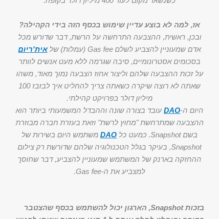
כשנשאר מקום לעוד 400 מיליון דולר בקופה.
אז, למה לא בוצע עדיין שימוש בכסף הזה בידי הקהילה?
ובכן, ראשית, ההצבעה התרחשה על הרשת, דבר שדורש מכל
אדם שמעוניין להצביע לשלם Gas fee (עמלות) של
אית'ריום
בסכומים אסטרונומיים, סיבה שגרמה ללא מעט אנשים לוותר
על זכות ההצבעה שלהם וליצור אחוז הצבעה נמוך מאוד, משהו
שאתה לא רוצה שיקרה כשאתה צריך להחליט איך לבזבז 100
מיליון דולר בפרויקט קהילתי.
היום ה-
DAO
עובד בצורה שונה וההבדל המשמעותי ביותר הוא
ההצבעה שמתרחשת "מחוץ לרשת" וזאת בעזרת חברה מבוזרת
בשם Snapshot. כמעט כל
DAO
משתמש היום בשירות של
Snapshot, בעיקר בגלל הטכנולוגיה שלהם שדורשת רק צילום
ההחזקה בארנק של המשתמש שמעוניין להצביע, דבר שחוסך
למצביע את ה-Gas fee.
בזכות Snapshot, הארגון יכול להשתמש בכסף שהצטבר