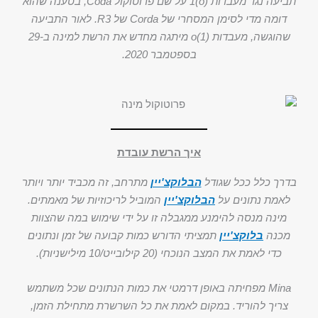
תביעה נגד מעבדות (o)1 על שם פרוטוקול Coda, בטענה שהוא
דומה מדי לסימן המסחרי של Corda של R3. לאור התביעה
שהוגשה, מעבדות o(1) מיתגה מחדש את הרשת למינה ב-29
בספטמבר 2020.
איך הרשת עובדת
בדרך כלל ככל שגודל
הבלוקצ'יין
מתרחב, זה מכביד יותר ויותר
לאמת נתונים על
הבלוקצ'יין
המוביל לריכוזיות של מאמתים.
מינה מנסה להימנע ממגבלה זו על ידי שימוש במה שהצוות
מכנה
בלוקצ'יין
תמציתי הדורש כמות קבועה של זמן ונתונים
כדי לאמת את המצב הנוכחי (20 קילובייט/10 מילישניות).
Mina מפחיתה באופן דרמטי את כמות הנתונים שכל משתמש
צריך להוריד. במקום לאמת את כל השרשרת מתחילת הזמן,