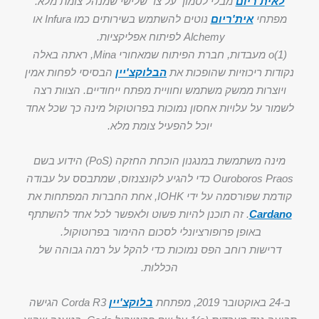
לאית'ריום
מבלי לסמוך על צד שלישי שמנהל צומת מלא.
מפתחי
אית'ריום
נוטים להשתמש בשירותים כמו Infura או
Alchemy לפיתוח אפליקציות.
o(1) מעבדות, חברת הפיתוח שמאחורי Mina, ראתה באלה
נקודות ריכוזיות שהופכות את
הבלוקצ'יין
הבסיסי לפחות אמין
ויוצרות ממשק משתמש וחוויית מפתח ייחודיים. הצוות רצה
לשמור על עלויות אחסון נמוכות בפרוטוקול מינה כך שכל אחד
יוכל להפעיל צומת מלא.
מינה משתמשת במנגנון הוכחת החזקה (PoS) הידוע בשם
Ouroboros Praos כדי להגיע לקונצנזוס, שמתבסס על עבודה
קודמת שפורסמה על ידי IOHK, אחת החברות המפתחות את
Cardano
. זה תוכנן להיות פשוט ולאפשר לכל אחד להשתתף
באופן פרופורציונלי לסכום ההימור בפרוטוקול.
דרישות רוחב הפס נמוכות כדי להקל על רמה גבוהה של
הכללות.
ב-24 באוקטובר 2019, מפתחת
בלוקצ'יין
Corda R3 הגישה