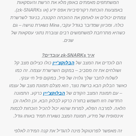
המשתתפים מאמתים באופן מלא את הרשת והעסקאות
באמצעות הוכחות רקורסיביות אפס ידע (או zk-SNARKs).
צמתים יכולים אז לאחסן את ההוכחה הקטנה, בניגוד לשרשרת
כולה. ומכיוון שמדובר בגודל עקבי, Mina נשארת נגישה – גם
כשהיא מתרחבת למשתמשים רבים וצוברת נתוני עסקאות של
שנים.
איך zk-SNARKs עובדים?
הם לוכדים את המצב של
הבלוקצ'יין
כולו כצילום מצב קל
ושולחים את זה מסביב – במקום השרשרת עצמה. זה כמו
לשלוח לחבר שלך גלויה של פיל, במקום פיל חי ענקי.
כאשר הבלוק הבא ברשת נוצר, הוא מצלם תמונת מצב של עצמו
– עם תמונת המצב הקודם של
הבלוקצ'יין
כרקע. התמונה
החדשה הזו תשמש בתורה כרקע לבלוק הבא, וכן הלאה וכן
הלאה. למרבה הפלא, למרות שהוא יכול להכיל הוכחות לכמות
אינסופית של מידע, תמונת המצב נשארת תמיד באותו גודל.
זה מאפשר לפרוטוקול מינה להגדיל את קנה המידה לאלפי