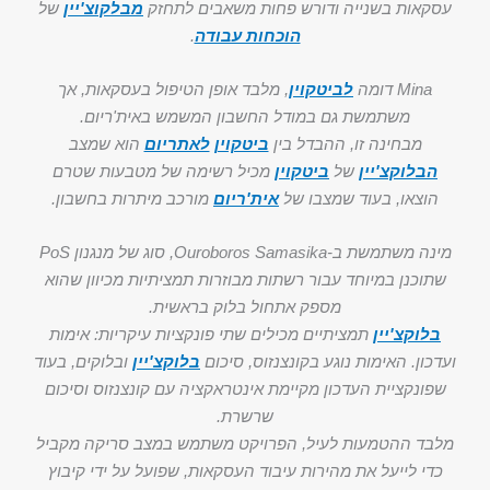
עסקאות בשנייה ודורש פחות משאבים לתחזק
מבלקוצ'יין
של
הוכחות עבודה
.
Mina דומה
לביטקוין
, מלבד אופן הטיפול בעסקאות, אך
משתמשת גם במודל החשבון המשמש באית'ריום.
מבחינה זו, ההבדל בין
ביטקוין
לאתריום
הוא שמצב
הבלוקצ'יין
של
ביטקוין
מכיל רשימה של מטבעות שטרם
הוצאו, בעוד שמצבו של
אית'ריום
מורכב מיתרות בחשבון.
מינה משתמשת ב-Ouroboros Samasika, סוג של מנגנון PoS
שתוכנן במיוחד עבור רשתות מבוזרות תמציתיות מכיוון שהוא
מספק אתחול בלוק בראשית.
בלוקצ'יין
תמציתיים מכילים שתי פונקציות עיקריות: אימות
ועדכון. האימות נוגע בקונצנזוס, סיכום
בלוקצ'יין
ובלוקים, בעוד
שפונקציית העדכון מקיימת אינטראקציה עם קונצנזוס וסיכום
שרשרת.
מלבד ההטמעות לעיל, הפרויקט משתמש במצב סריקה מקביל
כדי לייעל את מהירות עיבוד העסקאות, שפועל על ידי קיבוץ