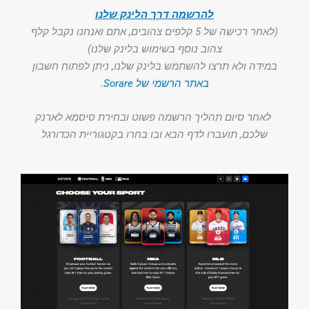
להרשמה דרך הלינק שלנו
(לאחר רכישה של 5 קלפים צהובים, אתם ואנחנו נקבל קלף
צהוב נוסף בשימוש בלינק שלנו)
במידה ולא תרצו להשתמש בלינק שלנו, ניתן לפתוח חשבון
באתר הרשמי של Sorare
.
לאחר סיום תהליך הרשמה פשוט ובחירת סיסמא לארנק
שלכם, תועברו לדף הבא ובו בחרו בקטגוריית הכדורגל