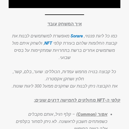
איך המשחק עובד
כמו כל ליגת פנטזי,
Sorare
מאפשרת למשתמשים לבנות את
קבוצת החלומות שלהם בעזרת קלפי
NFT
, ולשחק איתם מול
משתמשים אחרים ברשת בתחרויות שמתקיימות על בסיס
שבועי.
כל קבוצה בנויה מחמש עמדות, הכוללים: שוער, בלם, קשר,
חלוץ ושחקן אקסטרה.
את הקבוצה ניתן לבנות עם שחקנים ממעל 300 ליגות שונות.
קלפי ה-NFT מחולקים לחמישה דרגים שונים:
אפור (Common)
– קלף רגיל, אותם מקבלים
כשפותחים חשבון לראשונה. לא ניתן לסחור בקלפים
אלה בשוק החופשי.