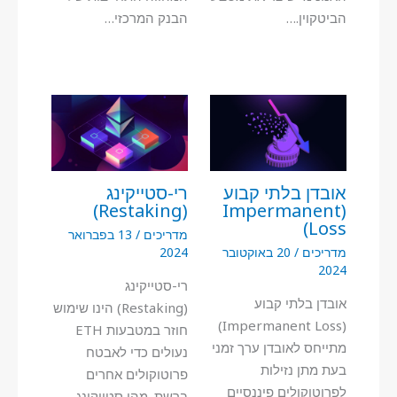
הביטקוין.…
הבנק המרכזי…
אובדן בלתי קבוע
רי-סטייקינג
(Restaking)
(Impermanent
Loss)
מדריכים
/
13 בפברואר
מדריכים
/
20 באוקטובר
2024
2024
רי-סטייקינג
אובדן בלתי קבוע
(Restaking) הינו שימוש
(Impermanent Loss)
חוזר במטבעות ETH
מתייחס לאובדן ערך זמני
נעולים כדי לאבטח
בעת מתן נזילות
פרוטוקולים אחרים
לפרוטוקולים פיננסיים
ברשת. מהו סטייקינג…