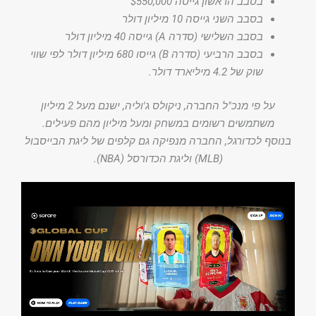
בסבב הראשון גייסה $550,000
בסבב השני גייסה 10 מיליון דולר
בסבב השלישי (סדרה A) גייסה 40 מיליון דולר
בסבב הרביעי (סדרה B) גייסו 680 מיליון דולר לפי שווי
שוק של 4.2 מיליארד דולר.
על פי מנכ"ל החברה, ניקולס ג'וליה, ישנם מעל 2 מיליון
משתמשים רשומים במשחק ומעל מיליון מהם פעילים.
בנוסף לכדורגל, החברה מנפיקה גם קלפים של ליגת הבייסבול
(MLB) וליגת הכדורסל (NBA).