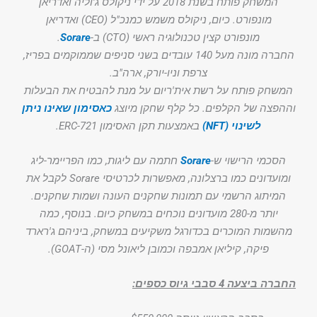
המשחק פותח בשנת 2018 על ידי ניקולס ג'וליה ואדריאן
מונפורט. כיום, ניקולס משמש כמנכ"ל (CEO) ואדריאן
מונפורט קצין טכנולוגיה ראשי (CTO) ב-
Sorare
.
החברה מונה מעל 140 עובדים בשני סניפים שממוקמים בפריז,
צרפת וניו-יורק, ארה"ב.
המשחק פותח על רשת אית'ריום על מנת להבטיח את הבעלות
וההפצה של הקלפים. כל קלף שחקן מיוצג
כאסימון שאינו ניתן
לשינוי (NFT)
באמצעות תקן האסימון ERC-721.
הסכמי הרישוי ש-
Sorare
חתמה עם ליגות, כמו הפריימר-ליג
ומועדונים כמו ברצלונה, מאפשרות לכרטיסי Sorare לקבל את
המיתוג הרשמי עם תמונות שחקנים העונה ושמות שחקנים.
יותר מ-280 מועדונים נוכחים במשחק כיום. בנוסף, כמה
מהשמות המוכרים בכדורגל משקיעים במשחק, ביניהם ג'רארד
פיקה, קיליאן אמבפה וכמובן ליאונל מסי (ה-GOAT).
החברה ביצעה 4 סבבי גיוס כספים: