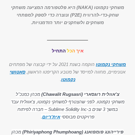
משחקי נקמוטו (NAKA) היא פלטפורמה המציעה משחקי
שחק-כדי-להרוויח (P2E) ונוצרה כדי לספק למפתחי
משחקים ולשחקנים יותר הזדמנויות.
איך הכל התחיל
משחקי נקמוטו
הוקמה בשנת 2021 על ידי קבוצה של מפתחים
אנונימיים, מחווה למייסד של מטבע הקריפטו הראשון,
סאטושי
נקמוטו
.
צ'אוולית רוגסארי (Chawalit Rugsasri)
מכהן כמנכ"ל
משחקי נקמוטו. לפני שהצטרף למשחקי נקמוטו, צ'אוולית עבד
במשך 3 שנים ב-Sublime Solidity Inc – חברה לפיתוח
פרויקטים מבוססי
אית'ריום
.
פירייהונג פומפואנג (Phiriyaphong Phumphoang)
מכהן