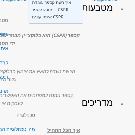
איך רשת קספר עובדת
מטבעות
מטבע קספר - CSPR
איפה קונים CSPR
מטבע
ביטקוין
ידי הטמעת מ
אית'רי
קרדאנו
ריפל (P
גשרים מה
ארביטר
קספר נותנת למפתחים את האפשרות 
מדריכים
לעסקים או 
טכנולוגיה
מהי טכנולוגיית הבל
איך הכל התחיל