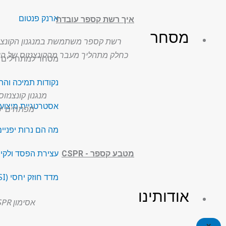
ארנק פנטום
איך רשת קספר עובדת
מסחר
רשת קספר משתמשת במנגנון הקונצנזוס של Correct by Construction (CBC), שפותח על ידי ולאד זמפ
כחלק מתהליך מעבר מהקונצנזוס של הוכחת עבוד
מסחר למתחילים
נקודות תמיכה והת
מנגנון קונצנז
אסטרטגיית מיצוע (DCA
מפתחים יכו
מה הם נרות יפניי
עצירת הפסד ולקיח
מטבע קספר - CSPR
מדד חוזק יחסי (RSI)
אודותינו
אסימון CSPR משמש לתגמול למאמתים ברשת. כל העמלות והתגמולים משולמים ב-CSPR.