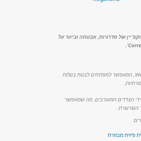
P), ומטרתו לפתור את טרילמת הבלוקצ'יין של מדרגיות, אבטחה וביזור על
הרשת נועדה להאיץ את אימוץ הבלוקצ'יין אצל ארגונים ומפתחים באמצעות שימוש ב-WebAssembly (WASM), המאפשר למפתחים לבנות בקלות
ורתיות.
די הצדדים המעורבים, מה שמאפשר
ד השרשרת.
ים
 פיזית מבוזרת