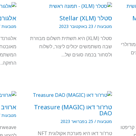
MANT
סטלר (XLM) Stellar
אלגורנד (lgorand
מטבעות
/
23 באוקטובר 2023
מטבעות
/
סטלר (XLM) היא תשתית תשלום מבוזרת
אלגורנד
צ'יין מודולרי
שבה משתמשים יכולים ליצור, לשלוח
מאובטחת
ים
ולסחור בכמה סוגים של…
המשתמשת
החזקה…
טרז'ור דאו (MAGIC) Treasure
ארוויב () Arweave
DAO
מטבעות
/
מטבעות
/
25 בפברואר 2023
עות קריפטו
טרז'ור דאו היא מערכת אקולוגית NFT
ם
להציע פל