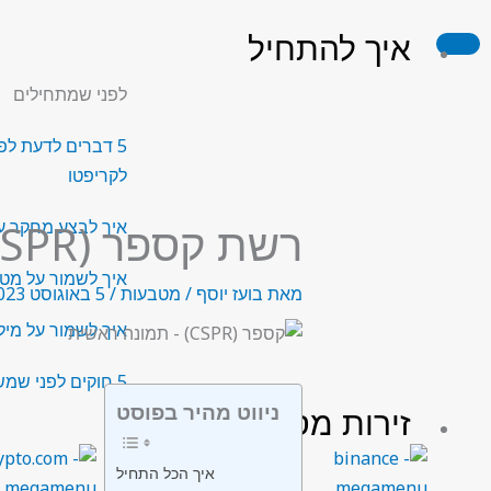
ילוג
איך להתחיל
תוכן
לפני שמתחילים
5 דברים לדעת לפ
לקריפטו
רשת קספר (CSPR) Casper Network
איך לבצע מחקר ע
איך לשמור על מט
מאת
בועז יוסף
/
מטבעות
/
5 באוגוסט 2023
איך לשמור על מילו
5 חוקים לפני שמשקיעים בקריפטו
ניווט מהיר בפוסט
זירות מסחר
איך הכל התחיל