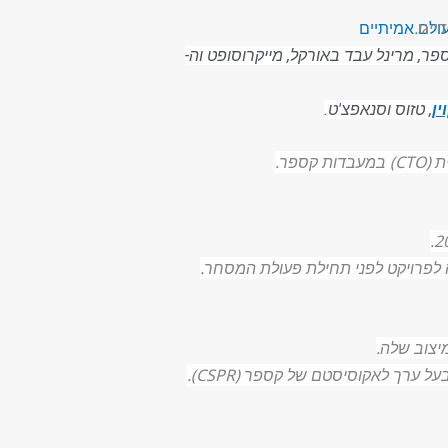
עולם אמיתיים
ר, מרינל עבד באורקל, מייקרוסופט וה-
ין
, טזוס וסנאפצ'ט.
צוב שלה.
רך לאקוסיסטם של קספר (CSPR).