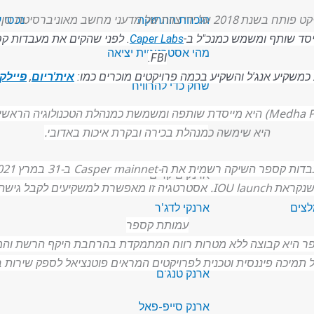
 2018 על ידי צוות של מדעני מחשב מאוניברסיטת סן דייגו.
הוכחת ההחזקה
נכסי 
סד שותף ומשמש כמנכ"ל ב-
Caper Labs
. לפני שהקים את מעבדות קספ
מהי אסטרטגיית יציאה
FBI.
כמשקיע אנג'ל והשקיע בכמה פרויקטים מוכרים כמו:
אית'ריום
,
פיילקו
שחק כדי להרוויח
שת כמנהלת הטכנולוגיה הראשית (CTO) במעבדות קספר.
היא שימשה כ
מנהלת בכירה ובקרת איכות באדובי.
ת קספר השיקה רשמית את ה-Casper mainnet ב-31 במרץ 2021.
ארנקים קרים
לפני תחילת פעולת המסחר.
לצים
ארנקי לדג'ר
עמותת קספר
ארנקי טרזור
ר היא קבוצה ללא מטרות רווח המתמקדת בהרחבת היקף הרשת והמי
יכה פיננסית וטכנית לפרויקטים המראים פוטנציאל לספק שירות בעל ע
ארנק טנג'ם
ארנק סייפ-פאל