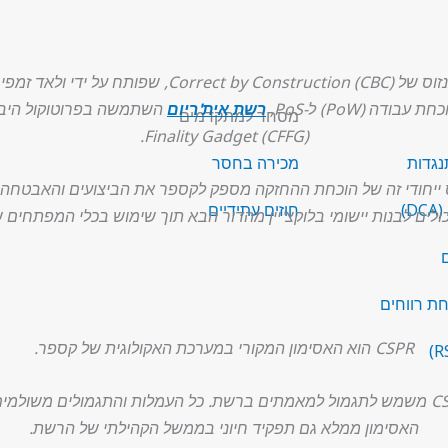
יר, שגם סייע ביצירת
ה (PoW) ל-PoS,
רשת אית'ריום
מסחר למתקדמים
Finality Gadget (CFFG).
נגדות
מכירה בחסר
וס ייחודי זה של הוכחת ההחזקה מספק לקספר את הביצועים והאבטחה 
)
חוזים עתידיים
לים לבנות יישומי בלוקצ'יין מהדור הבא תוך שימוש בכלי המפתחים
ם
ת רווחים
CSPR הוא האסימון המקורי במערכת האקולוגית של קספר.
האסימון ממלא גם תפקיד חיוני בממשל הקהילתי של הרשת.