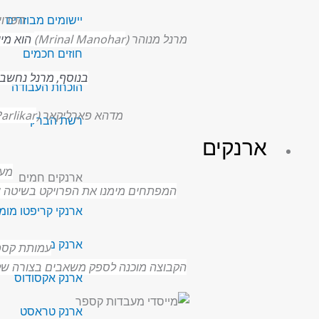
יישומים מבוזרים
הפרויקט פותח בשנת
מרנל מנוהר (
Mrinal Manohar)
הוא מיי
חוזים חכמים
בנוסף, מרנל נחשב 
הוכחת העבודה
מדהא פארליקאר (
Medha Parlikar) היא מייסדת שותפה ומשמ
רשת הברק
ארנקים
מעבדו
ארנקים חמים
המפתחים מימנו את הפרויקט בשיטה שנקראת IOU launch. אסטרטגיה זו מאפשרת למשקיעים לקבל גישה לפרויקט 
ארנקי קריפטו מומ
ארנק מטאמאסק
עמותת קספ
הקבוצה מוכנה לספק משאבים בצורה של תמ
ארנק אקסודוס
ארנק טראסט