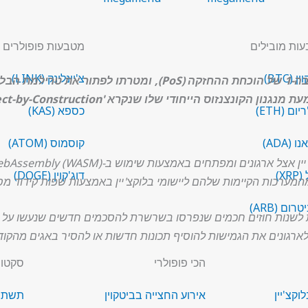
ות מובילים
מטבעות פופולרים
 (BTC)
צ'יינלינק (LINK)
קספר (CSPR) הוא בלוקצ'יין מבוזר שכבה-1 של הוכחת ההחזקה (oS
נגנון הקונצנזוס הייחודי שלו שנקרא 'Correct-by-Construction'.
ום (ETH)
כספא (KAS)
 (ADA)
קוסמוס (ATOM)
XR)
דוג'קוין (DOGE)
מערכות הקיימות שלהם ליישומי בלוקצ'יין באמצעות שפות קידוד מס
ום (ARB)
לשנות חוזים חכמים שנפרסו בשרשרת להסכמים חדשים שנעשו על י
לארגונים את הגמישות להוסיף תכונות חדשות או להסיר באגים מהקו
הכי פופולרי
סקטור
וקצ'יין
אירוע החצייה בביטקוין
תשתית