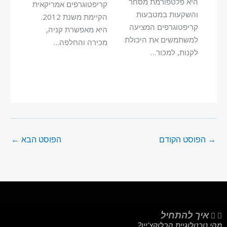
היא פלטפורמת מסחר
קריפטוגרפים אמריקאית
והשקעות במטבעות
הקיימת משנת 2012.
קריפטוגרפים המציעה
היא מאפשרת קניה,
למשתמשים את היכולת
מכירה והחלפה…
לקנות, למכור…
→
הפוסט הקודם
הפוסט הבא
←
איך להתחיל
מהי טכנולוגיית הבלוקצ'יין?