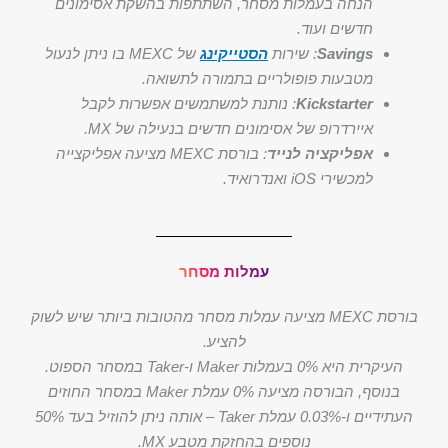
הנחה בעמלות מסחר, השתתפות בהשקת אסימונים
חדשים ועוד.
Savings
: שירות
הסטייקינג
של MEXC בו ניתן לנעול
מטבעות פופולריים בתמורה לתשואה.
Kickstarter
: נותנת למשתמשים אפשרות לקבל
איירדרופ של אסימונים חדשים בנעילה של MX.
אפליקציה לנייד
: בורסת MEXC מציעה אפליקצייה
למכשירי iOS ואנדרואיד.
עמלות מסחר
בורסת MEXC מציעה עמלות מסחר מהטובות ביותר שיש לשוק
להציע.
העיקרית היא 0% בעמלות Maker ו-Taker במסחר הספוט.
בנוסף, הבורסה מציעה 0% עמלת Maker במסחר החוזים
העתידיים ו-0.03% עמלת Taker – אותה ניתן להוזיל בעד 50%
נוספים בהחזקת מטבע MX.