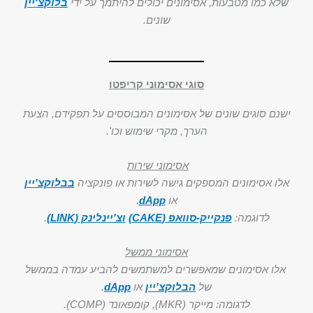
שלא כמו מטבעות, אסימונים יכולים להיתמך על ידי
בלוקצ'יין
שונים.
סוגי אסימוני קריפטו
ישנם סוגים שונים של אסימונים המבוססים על תפקידם, הצעת
הערך, מקרי שימוש וכו'.
אסימוני שירות
אלו אסימונים המספקים גישה לשירות או פונקציה
בבלוקצ'יין
או
dApp
.
לדוגמה:
פנקייק-סוואפ (CAKE)
וצ'יינלינק (LINK)
.
אסימוני ממשל
אלו אסימונים שמאפשרים למשתמשים להביע עמדה בממשל
של
הבלוקצ'יין
או
dApp
.
לדגומה: מייקר (MKR), קומפאונד (COMP).