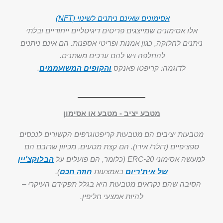
אסימונים שאינם ניתנים לשינוי (NFT)
אלו אסימונים שמייצגים פריטים דיגיטליים ייחודיים ובלתי
ניתנים לחלוקה, כגון אמנות ופריטי אספנות. הם אינם ניתנים
להחלפה ויש להם ערכים משתנים.
לדוגמה: קריפטו פאנקס
והקופים המשועממים
.
מטבע יציב - מטבע או אסימון
מטבעות יציבים הם מטבעות קריפטוגרפים הקשורים לנכסים
ספציפיים (דולר/ אירו). הם קצת מטעים, מכיוון שרובם הם
למעשה אסימוני ERC-20 (כלומר, הם פועלים על
הבלוקצ'יין
של אית'ריום
באמצעות
חוזה חכם
).
הסיבה שהם נקראים מטבעות היא בגלל תפקידם העיקרי –
להיות אמצעי חליפין.