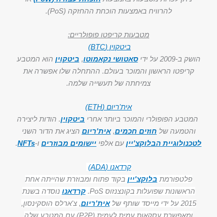
להרוויח באמצעות הוכחת ההחזקה (PoS).
מטבעות קריפטו פופולריים:
ביטקוין (BTC)
הושק ב-2009 על ידי
סאטושי נקאמוטו
,
ביטקוין
הוא המטבע
קריפטו הראשון והמוכר בעולם. ההתחלה שלו אפשרה את
צמיחתה של תעשייה שלמה.
אית'ריום (ETH)
המטבע הפופולרי והמוכר ביותר אחרי
ביטקוין
. הודות ליצירה
והטמעה של
חוזים חכמים
,
אית'ריום
הציג את הדור השני
לטכנולוגיית הבלוקצ'יין
עם אלפי
יישומים מבוזרים
ו-
NFTs
.
קרדאנו (ADA)
פלטפורמת
בלוקצ'יין
בקוד פתוח ומבוזרת שהייתה אחת
הראשונות שפועלות בקונצנזוס PoS.
קרדאנו
נוסדה בשנת
2015 על ידי מייסד שותף של
אית'ריום
, צ'ארלס הוסקינסון,
ומאפשרת עסקאות עמית לעמית (P2P) עם המטבע שלה