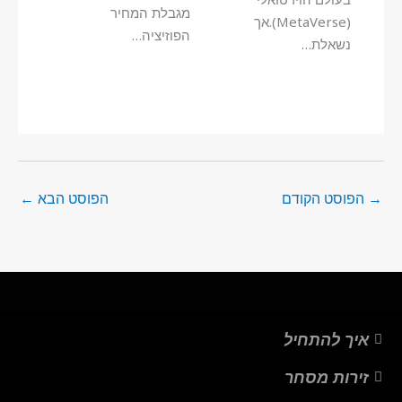
מגבלת המחיר
(MetaVerse).אך
הפוזיציה…
נשאלת…
→
הפוסט הקודם
הפוסט הבא
←
איך להתחיל
זירות מסחר