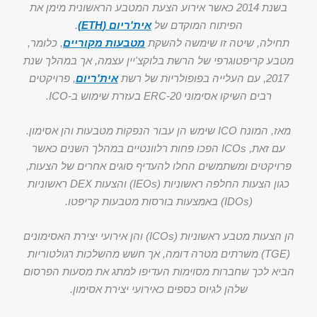
בשנת 2014 כאשר אירוע הצעת המטבע הראשונית מימן את
הפיתוח המוקדם של
אית'ריום (ETH)
.
תחילה, שיטה זו שימשה להשקת
מטבעות מקוריים
, כלומר,
מטבע קריפטוגרפי של הרשת בלוקצ'יין עצמה, אך במהלך שנת
2017, עם העלייה בפופולריות של רשת
אית'ריום
, פרויקטים
רבים השיקו אסימוני ERC-20 בעזרת שימוש ב-ICO.
מאז, המונח ICO שימש הן עבור הנפקות מטבעות והן אסימון.
עם זאת, ICOs הפכו פחות רלוונטיים במהלך השנים כאשר
פרויקטים ומשתמשים החלו להעדיף סוגים אחרים של הצעות,
כגון הצעות החלפה ראשוניות (IEOs) והצעות DEX ראשוניות
(IDOs) באמצעות בורסות מטבעות קריפטו.
הן הצעות מטבע ראשוניות (ICOs) והן אירועי יצירת האסימונים
(TGE) משרתים מטרה דומה, אך חשש מהשלכות רגולטוריות
הביא לכך שחברות מסוימות העדיפו למתג את מסעות הפרסום
שלהן לגיוס כספים כאירועי יצירת אסימון.