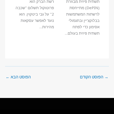
תשתית פיזית מבוזרת
רשת הברק הוא
(DePIN) מתייחסת
פרוטוקול תשלום "שכבה
לרשתות המשתמשות
2" על גבי ביטקוין. הוא
בבלוקצ'יין ובתגמולי
נועד לאפשר עסקאות
אסימון כדי לפתח
מהירות…
תשתית פיזית בעולם…
→
הפוסט הקודם
הפוסט הבא
←