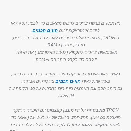
משתמשים ברשת צריכים לרכוש משאבים כדי לבצע עסקה או
לקיים אינטראקציה עם
חוזים חכמים
.
ב-TRON, משאבים אלה מופרדים לארבעה סוגים: רוחב פס,
מעבד, אחסון ו-RAM.
משתמשים צריכים להקפיא (לנעול באופן זמני) את ה-TRX
שלהם כדי לקבל רוחב פס ואנרגיה.
כאשר משתמש מבצע עסקה רגילה, נקודות רוחב פס נצרכות,
בעוד שעסקאות
חוזים חכמים
צורכות גם אנרגיה.
גם רוחב הפס וגם האנרגיה מוחזרים בהדרגה על פני תקופה של
24 שעות.
TRON מאובטחת על ידי מנגנון קונצנזוס עם הוכחה החזקה
מואצלת (DPoS), המשתמש ברשת של 27 נציגי על (SRs) כדי
לאמת עסקאות ולאגוד אותן לבלוקים. נציגי העל הללו נבחרים