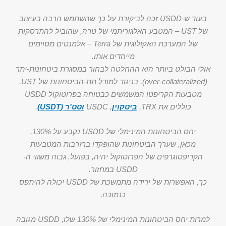
בעוד ש-USDD זכה לביקורת על כך שהשתמש הרבה בעיצוב
של UST – המטבע האלגוריתמי של טרה, שהוביל להתרסקות
של המערכת האקולוגית של Terra – אלמנטים מסוימים
מייחדים אותו.
אולי הבולט ביותר הוא ההחלטה לבחור במסגרת ביטחונות-יתר
(over-collateralized), בניגוד למודל תת-הביטחונות של UST.
מטבעות הקריפטו המשמשים כבטוחה בפרוטוקול USDD
כוללים את TRX,
ביטקוין
, USDC
וטט'ר (USDT)
.
יחס הביטחונות המינימלי של USDD נקבע על 130%.
מכאן, שערך הביטחונות שהופקדו ברזרבות המטבעות
הקריפטוגרפים של הפרוטוקול יהיה, בפועל, גבוה משווי ה-
USDD במחזור.
כך, האפשרות של ירידה מתמשכת של USDD יכולה להיתפס
כנמוכה.
למרות יחס הביטחונות המינימלי של 130% שלו, USDD מגובה