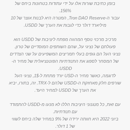
בזמן כתיבת שורות אלו על ידי עתודות בטחונות ביחס של
156%.
עבור ה-Tron DAO Reserve, המטרה היא לבנות אוצר של 10
מיליארד דולר כדי לגבות את הערך של USDD.
מרכיב מרכזי נוסף המהווה מפתח ליציבות של USDD הוא
פעולתם של נציגי על, שהם השותפים המוסדיים של טרון.
נציגי העל הם גופים בעלי תמריצים המשפיעים על שני הצדדים
של המסחר לספוג את התנודתיות הפוטנציאלית של מחיר ה-
USDD.
לדוגמה, כאשר מחיר ה-USD יורד מתחת ל-1$, נציגי העל
שורפים חלק מאחזקת ה-USDD שלהם ל-TRX. זה, בתורו, יביא
את הערך של USDD למחיר היעד.
עם זאת, כל מנגנוני היציבות הללו לא מנעו מ-USDD להתמודד
עם תנודתיות.
ביוני 2022 היא חוותה ירידה של 9% במחיר שלה ביחס לשווי
של 1 דולר.