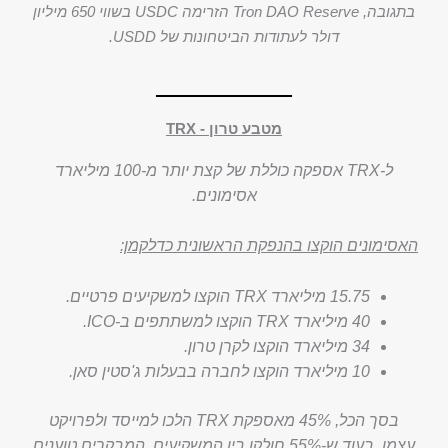
בתגובה, Tron DAO Reserve הזרימה USDC בשווי 650 מיליון
דולר לעתודות הביטחונות של USDD.
מטבע טרון - TRX
ל-TRX אספקה כוללת של קצת יותר מ-100 מיליארד
אסימונים.
האסימונים הוקצו בהנפקת הראשונית כדלקמן:
15.75 מיליארד TRX הוקצו למשקיעים פרטיים.
40 מיליארד TRX הוקצו למשתתפים ב-ICO.
34 מיליארד הוקצו לקרן טרון.
10 מיליארד הוקצו לחברה בבעלות ג'סטין סאן.
בסך הכל, 45% מאספקת TRX הלכו למייסד ולפרויקט
עצמו, בעוד ש-55% חולקו בין המשקיעים. המבקרים טוענים