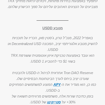
לתפקיד באמצעות בחירות פתוחות, ויכולים לראות מחזיקי TRX
מצביעים על הנציגים האהובים עליהם על סמך הכישרון שלהם.
מטבע USDD
באפריל 2022, מנכ"ל טרון, ג'סטין סאן, הכריז על תוכניות
להשיק מטבע אלגוריתמי יציב, המכונה Decentralized USD או
USDD.
הוא עובד באמצעות טכניקת איזון אוטומטית ששורפת TRX
בשווי $1 כדי להטביע 1 USDD.
Tron DAO Reserve אחראית לניהול ה-USDD ולהבטיח
שערכו יציב ביחס לערך הביטחונות הבסיסיים שלו.
כמו כן, הוא מגדיר את ה-
APY
המוצע למשתמשים המחזיקים
ב-USDD.
בזמן כתיבת שורות אלה, משתמשים מרוויחים תשואה של
30%+ על
סטייקינג
של USDD.