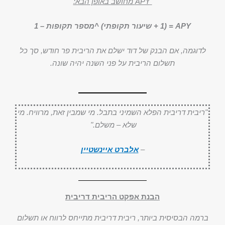
APY מחושב באופן הבא:
APY = (1 + שיעור תקופתי) ^מספר תקופות – 1
לדוגמה, אם הבנק של דוד ישלם את הריבית פר חודש, סך כל
תשלום הריבית על פני השנה יהיה שונה.
"ריבית דריבית הפלא השמיני בתבל. מי שמבין זאת, מרוויח. מי
שלא – משלם."
–
אלברט איינשטיין
הבנת אפקט הריבית דריבית
ברמה הבסיסית ביותר, ריבית דריבית מתייחס לרווח או תשלום