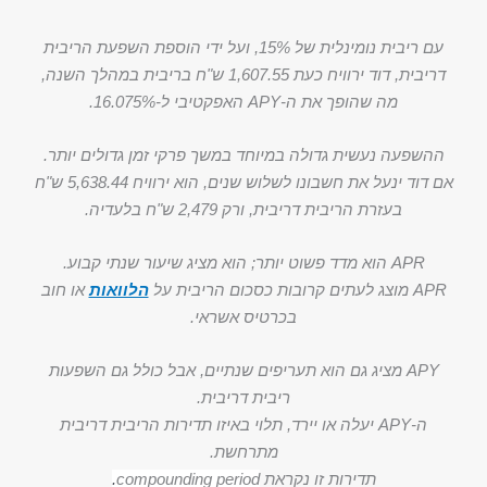
עם ריבית נומינלית של 15%, ועל ידי הוספת השפעת הריבית
דריבית, דוד ירוויח כעת 1,607.55 ש"ח בריבית במהלך השנה,
מה שהופך את ה-APY האפקטיבי ל-16.075%.
ההשפעה נעשית גדולה במיוחד במשך פרקי זמן גדולים יותר.
אם דוד ינעל את חשבונו לשלוש שנים, הוא ירוויח 5,638.44 ש"ח
בעזרת הריבית דריבית, ורק 2,479 ש"ח בלעדיה.
APR הוא מדד פשוט יותר; הוא מציג שיעור שנתי קבוע.
APR מוצג לעתים קרובות כסכום הריבית על
הלוואות
או חוב
בכרטיס אשראי.
APY מציג גם הוא תעריפים שנתיים, אבל כולל גם השפעות
ריבית דריבית.
ה-APY יעלה או יירד, תלוי באיזו תדירות הריבית דריבית
מתרחשת.
תדירות זו נקראת
compounding period
.