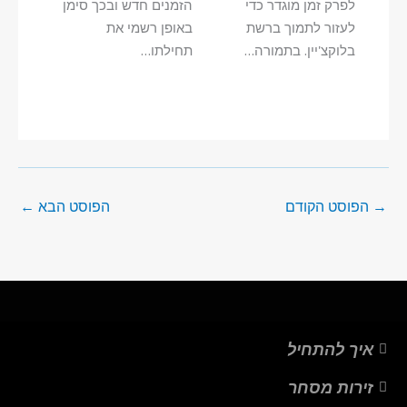
לפרק זמן מוגדר כדי
הזמנים חדש ובכך סימן
לעזור לתמוך ברשת
באופן רשמי את
בלוקצ'יין. בתמורה…
תחילתו…
→
הפוסט הקודם
הפוסט הבא
←
איך להתחיל
זירות מסחר