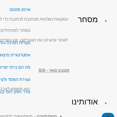
ארנק פנטום
מסחר
עסקאות נשלחות מכתובת לכתובת כדי לעדכ
מסחר למתחילים
לאחר שיש לנו את האובייקט, אנו עשויי
נקודות תמיכה והת
אסטרטגיית מיצוע (DCA
מה הם נרות יפניי
מטבע סואי - SUI
עצירת הפסד ולקיח
הוא משמש לארבע יישומים: התחייבות PoS, תשלו
מדד חוזק יחסי (RSI)
אודותינו
משתמשים
– משתמשים מתקשרים