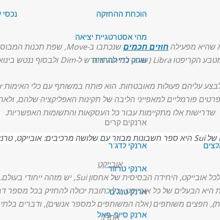
הוכחת ההחזקה
נכסי 
מהי אסטרטגיית יציאה
חוזים חכמים
כה למיתוג מחדש ל-Dim ולבסוף ננטש בינואר 2022).
שחק כדי להרוויח
פתחי Move להגדיר מפרטים פורמליים למאפייני הליבה של תקינות האפליקציה של
שדרישות אלו מתקיימות עבור כל העסקאות והתשומות האפשריות.
ארנקים קרים
יקט, טרנזקציה ומאמת.
לצים
ארנקי לדג'ר
אובייקט
ארנקי טרזור
כל אובייקט, היחידה הבסיסית של אחסון Sui, יש מזהה ייחודי בעולם.
 היא הבעלים של כל אובייקט, וכל כתובת יכולה להחזיק בכל מספר דב
ארנק טנג'ם
 חפצים משותפים (אלה המשותפים למספר אנשים), ודברים בלתי ניתנ
ארנק סייפ-פאל
אחד).