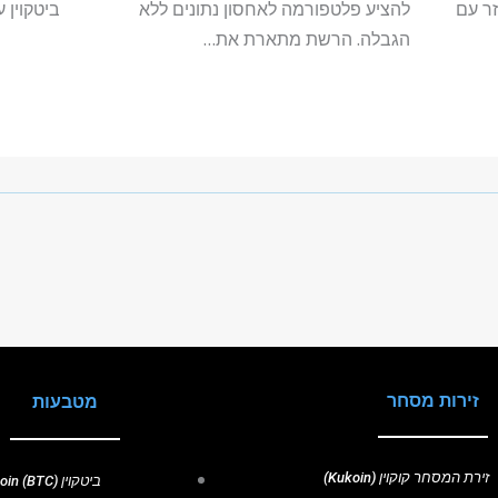
ר עם
להציע פלטפורמה לאחסון נתונים ללא
ביטקוין 
הגבלה. הרשת מתארת את…
זירות מסחר
מטבעות
זירת המסחר קוקוין (Kukoin)
ביטקוין (BTC) Bitcoin