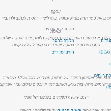
עִסקָה
ן את ספר החשבונות. עסקה יכולה ליצור, להסיר, לכתוב ולהעביר פר
מסחר למתקדמים
מאמת
ם לשדר את כתובת האובייקט דרך העסקה, כלומר, אינטראקציה של נ
נגדות
מכירה בחסר
הסכם שידור קונצנזוס ביזנטי וביצוע מקביל של עסקאות.
)
חוזים עתידיים
ם
ת רווחים
SUI הוא האסימון המקורי של הרשת, עם היצע כולל של 10 מיליארד.
ם דמי גז, נכסים נזילים עבור אפליקציות שונות וממשל.
ישנם שלושה תפקידים בכלכלה של סואי:
 עם אפליקציות
וחוזים חכמים
על ידי שליחת עסקאות.