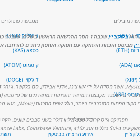
ות מובילים
מטבעות פופולרים
 (BTC)
צ'יינלינק (LINK)
בלוקצ'יין
שכבה 1 חסר ההרשאה הראשון בעולם, שנבנה כולו מאפס.
ין
מבוסס הוכחת ההחזקה עם תפוקה ואחסון ניתנים להרחבה או
ום (ETH)
כספא (KAS)
 (ADA)
קוסמוס (ATOM)
XR)
דוג'קוין (DOGE)
ום (ARB)
בכירים לשעבר מקבוצת המחקר והפיתוח המתקדמים של פייסבוק (Meta).
ים ביותר, כולל שפת התכנות (Move), מנוע הביצוע והקריפטוגרפיה של רשת Diem.
הכי פופולרי
סקטור
הפרויקט גייס קרוב ל-350 מיליון דולר בשני סבבים שונים.
Binance Labs, Coinsbase Venture, a16 ועוד.
וקצ'יין
אירוע החצייה בביטקוין
תשתית