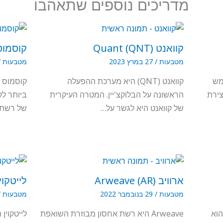
מדריכים נוספים שתאהבו
קוואנט (QNT) Quant
קוסמוס smos (ATOM
מטבעות
/
27 במרץ 2023
מטבעות
/
 1 המשתמש
קוואנט (QNT) היא מערכת ההפעלה
קוסמוס 
צירת
הראשונה על הבלוקצ'יין. המטרה העיקרית
ביותר לק
של קוואנט היא לגשר על…
של רשתו
ארוויב (AR) Arweave
לייטקוין (Litecoin
מטבעות
/
29 בנובמבר 2022
מטבעות
/
הוא
Arweave היא רשת אחסון מבוזרת השואפת