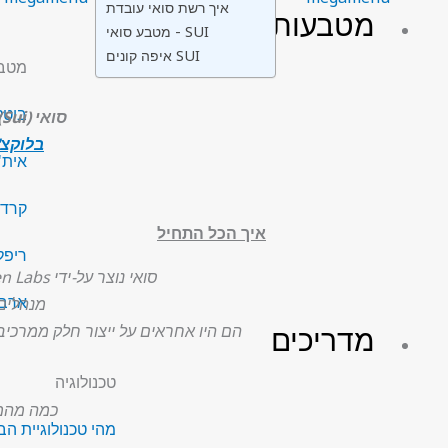
איך רשת סואי עובדת
מטבעות
מטבע סואי - SUI
איפה קונים SUI
מטבע
ביטקוין
סואי (Sui) הוא
בלוקצ'י
אית'רי
קרדאנו
איך הכל התחיל
ריפל (P
סואי נוצר על-ידי Mysten Labs, אשר נוסדה על ידי אוון צ'נג, אדניי אביודון, סם בלקשר, ג'ורג' דנזיס וקוסטס צ'אלקיאס.
ארביטר
מנהלים 
מדריכים
הם היו אחראים על ייצור חלק ממרכיבי הקוד הפתוח המורכב
טכנולוגיה
כמה מהמשקיעים ב-Sui כוללים את, z
מהי טכנולוגיית הבל