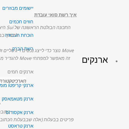
יישומים מבוזרים
איך רשת סואי עובדת
חוזים חכמים
התכונה הבולטת הראשונה של Sui היא שהיא מפעילה
הוכחת העבודה
לתמוך במטבע הקריפטו Libra (שז
רשת הברק
Move נוצר כדי לייצג נכסים דיגיטליים ולבצע עליהם פעולות מאובטחות. הוא פותח במשותף עם כלי האימות Move Prover כדי לתת אבטחה נוספת.
ארנקים
זה מאפשר למ
ארנקים חמים
הארכיטקטורה של Sui היא ספר חשבונות מבוזר עם שלושה מרכיבים: אובי
ארנקי קריפטו מומ
ארנק מטאמאסק
ל
כתובת
ארנק אקסודוס
פריטים בבעלות (אלה שבבעלות הכתובת),
ארנק טראסט