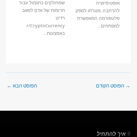
שמחולקים כתגמול עבור
אופטימיזציה
תרומות של אדם לסאב
להרחבה. מטרתו לספק
רדיט
פלטפורמה המאפשרת
r/CryptoCurrency
למפתחים…
באמצעות…
→
הפוסט הקודם
הפוסט הבא
←
איך להתחיל