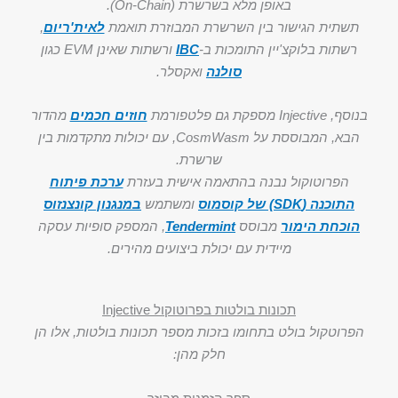
באופן מלא בשרשרת (On-Chain).
תשתית הגישור בין השרשרת המבוזרת תואמת
לאית'ריום
,
רשתות בלוקצ'יין התומכות ב-
IBC
ורשתות שאינן EVM כגון
סולנה
ואקסלר.
בנוסף, Injective מספקת גם פלטפורמת
חוזים חכמים
מהדור
הבא, המבוססת על CosmWasm, עם יכולות מתקדמות בין
שרשרת.
הפרוטוקול נבנה בהתאמה אישית בעזרת
ערכת פיתוח
התוכנה (SDK) של קוסמוס
ומשתמש
במנגנון קונצנזוס
הוכחת הימור
מבוסס
Tendermint
, המספק סופיות עסקה
מיידית עם יכולת ביצועים מהירים.
תכונות בולטות בפרוטוקול Injective
הפרוטקול בולט בתחומו בזכות מספר תכונות בולטות, אלו הן
חלק מהן: