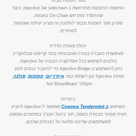
ספר הזמנות מבוזר
התאמת ההזמנות מתרחשת ב-sidechain של Injective, בעוד
שההסדר מתרחש On-Chain באצוות.
פתרון ספר הזמנות מבוזר לחלוטין זה מציע יעילות ושקיפות
לסוחרים.
יכולת פעולה הדדית
מאפשרת העברה בצורה מאובטחת נכסי קריפטו מבלוקצ'יין
בולטים לשימוש בכל אפליקציה הבנויה על Injective.
ניתן להשתמש ב-Injective Bridge כדי להעביר נכסים לתוך
ומחוץ Injective עם רשתות כמו:
אית'ריום
,
קוסמוס
,
סולנה
,
אקסלר MoonBeam ועוד.
ביזוריות
השימוש
ב-Cosmos Tendermint
מאפשר ל-Injective להציע
חווית מסחר מבוזרת באמת, תוך ביטול הצורך במתווכים ומספק
למשתמשים שליטה מלאה על הנכסים שלהם.