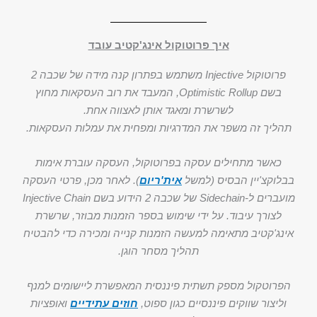
איך פרוטוקול אינג'קטיב עובד
פרוטוקול Injective משתמש בפתרון קנה מידה של שכבה 2
בשם Optimistic Rollup, המעבד את רוב העסקאות מחוץ
לשרשרת ומאגד אותן לאצווה אחת.
תהליך זה משפר את המדרגיות ומפחית את עמלות העסקאות.
כאשר מתחילים עסקה בפרוטוקול, העסקה עוברת אימות
בבלוקצ'יין הבסיס (למשל
אית'ריום
). לאחר מכן, פרטי העסקה
מועברים ל-Sidechain של שכבה 2 הידוע בשם Injective Chain
לצורך עיבוד. על ידי שימוש בספר הזמנות מבוזר, שרשרת
אינג'קטיב מתאימה למעשה הזמנות קנייה ומכירה כדי להבטיח
תהליך מסחר הוגן.
הפרוטקול מספק תשתית פיננסית המאפשרת ליישומים למנף
וליצור שווקים פיננסיים כגון ספוט,
חוזים עתידיים
ואופציות