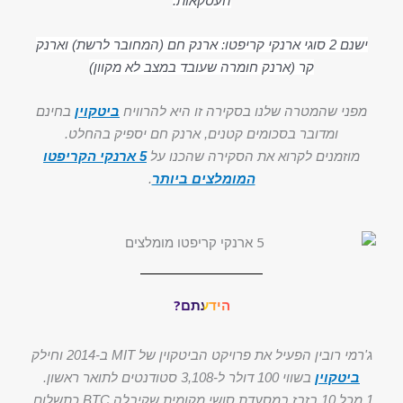
העסקאות.
ישנם 2 סוגי ארנקי קריפטו: ארנק חם (המחובר לרשת) וארנק
קר (ארנק חומרה שעובד במצב לא מקוון)
מפני שהמטרה שלנו בסקירה זו היא להרוויח
ביטקוין
בחינם
ומדובר בסכומים קטנים, ארנק חם יספיק בהחלט.
מוזמנים לקרוא את הסקירה שהכנו על
5 ארנקי הקריפטו
המומלצים ביותר
.
הידעתם?
ג'רמי רובין הפעיל את פרויקט הביטקוין של MIT ב-2014 וחילק
ביטקוין
בשווי 100 דולר ל-3,108 סטודנטים לתואר ראשון.
1 מכל 10 בזבז במסעדת סושי מקומית שקיבלה BTC כתשלום,