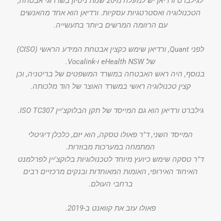
לגילברט ורדיאן יש למעלה מ-20 שנות ניסיון בשדרוגי אבטחה,
הטכנולוגיה ואסטרטגיות עסקיות. ורדיאן הוא אחד מהאנשים
עם הרזומה המרשים ביותר בתעשייה.
לפני Quant, ורדיאן שימש כקצין אבטחת המידע הראשי (CISO)
של eHealth NSW ו-Vocalink.
בנוסף, היה ראש האבטחה במשרד המשפטים של בריטניה, וכן
קצין טכנולוגיה ראשי במשרד האוצר של הוד מלכותה.
גילברט ורדיאן הוא גם המייסד של תקן הבלוקצ'יין ISO TC307.
המייסד השני, ד"ר פאולו טסקה, הוא יזם, כלכלן דיגיטלי
המתמחה במערכות מבוזרות.
ד"ר טסקה שימש כיועץ מיוחד לטכנולוגיות בלוקצ'יין לפרלמנט
האיחוד האירופי, האומות המאוחדות ובנקים מרכזיים רבים
ברחבי העולם.
פאולו עזב את קוואנט ב-2019.