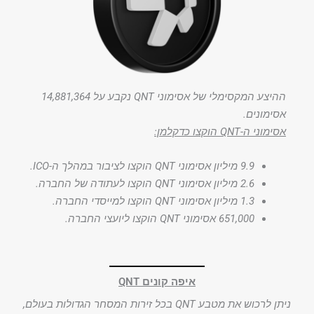
ההיצע המקסימלי של אסימוני QNT נקבע על 14,881,364
אסימונים.
אסימוני ה-QNT הוקצו כדקלמן:
9.9 מיליון אסימוני QNT הוקצו לציבור במהלך ה-ICO.
2.6 מיליון אסימוני QNT הוקצו לעתודה של החברה.
1.3 מיליון אסימוני QNT הוקצו למייסדי החברה.
651,000 אסימוני QNT הוקצו ליועצי החברה.
איפה קונים QNT
ניתן לרכוש את מטבע QNT בכל זירות המסחר הגדולות בעולם,