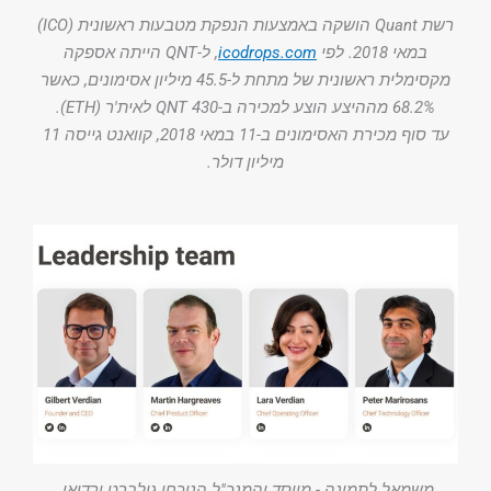
רשת Quant הושקה באמצעות הנפקת מטבעות ראשונית (ICO)
במאי 2018. לפי
icodrops.com
, ל-QNT הייתה אספקה
מקסימלית ראשונית של מתחת ל-45.5 מיליון אסימונים, כאשר
68.2% מההיצע הוצע למכירה ב-430 QNT לאית'ר (ETH).
עד סוף מכירת האסימונים ב-11 במאי 2018, קוואנט גייסה 11
מיליון דולר.
משמאל לתמונה - מייסד והמנכ"ל הנוכחי גילברט ורדיאן.