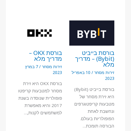
בורסת בייביט
בורסת OKX –
(Bybit) – מדריך
מדריך מלא
מלא
זירות מסחר
/
7 במרץ
זירות מסחר
/
10 באפריל
2023
2023
בורסת OKX היא זירת
בורסת בייביט (Bybit)
מסחר למטבעות קריפטו
היא זירת מסחר של
פופולרית שנוסדה בשנת
מטבעות קריפטוגרפים
2017 והיא מאפשרת
ונחשבת לאחת
למשתמשים לקנות,…
הפופולריות בעולם.
הבורסה תומכת…